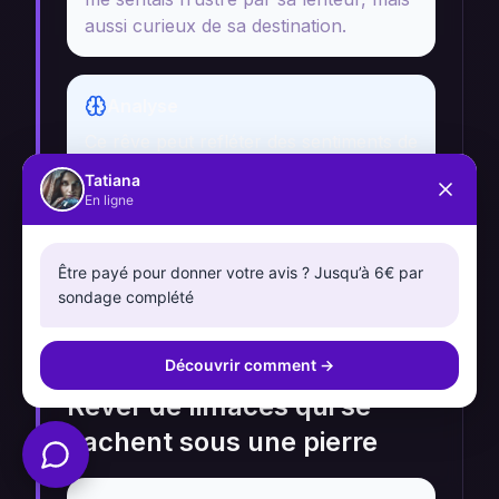
aussi curieux de sa destination.
Analyse
Ce rêve peut refléter des sentiments de
frustration face à des retards dans ma
Tatiana
vie. Le chemin ensoleillé symbolise des
En ligne
opportunités, tandis que la limace
représente mes doutes et mes
Être payé pour donner votre avis ? Jusqu’à 6€ par
hésitations.
sondage complété
Découvrir comment
→
Rêver de limaces qui se
cachent sous une pierre