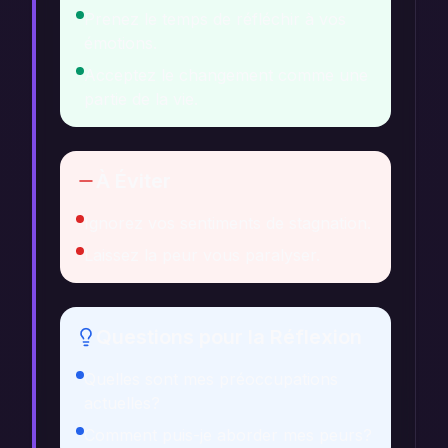
Prenez le temps de réfléchir à vos
émotions.
Acceptez le changement comme une
partie de la vie.
À Éviter
Ignorez vos sentiments de stagnation.
Laissez la peur vous paralyser.
Questions pour la Réflexion
Quelles sont mes préoccupations
actuelles?
Comment puis-je aborder mes peurs?