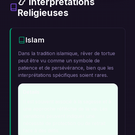
📿 Interprétations
Religieuses
Islam
Dans la tradition islamique, rêver de tortue
peut être vu comme un symbole de
patience et de persévérance, bien que les
interprétations spécifiques soient rares.
Détails
Il est souvent associé à la sagesse et à
une approche réfléchie de la vie. Les
variations peuvent indiquer une
nécessité de protection ou de retrait
face à des défis.