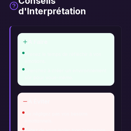
Conseils
d'Interprétation
À Faire
Prenez le temps de réfléchir à vos
émotions.
Cherchez à créer un environnement
sûr pour vous-même.
À Éviter
Ne négligez pas vos besoins
émotionnels.
Évitez de vous isoler trop longtemps.