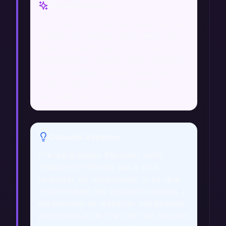
Vision Voyance
Un voyant pourrait interpréter ce rêve
comme un message pour ralentir et
réfléchir avant d'agir. La tortue,
symbolisant la sagesse et la protection,
pourrait indiquer que le rêveur est sur
le bon chemin, mais doit prendre le
temps de s'écouter.
Conseils Voyance
Prenez le temps d'écouter votre
intuition et n'hésitez pas à vous
recentrer sur vous-même. Si ce rêve
résonne avec des émotions intenses, il
est essentiel de respecter vos besoins
personnels et de chercher des moyens