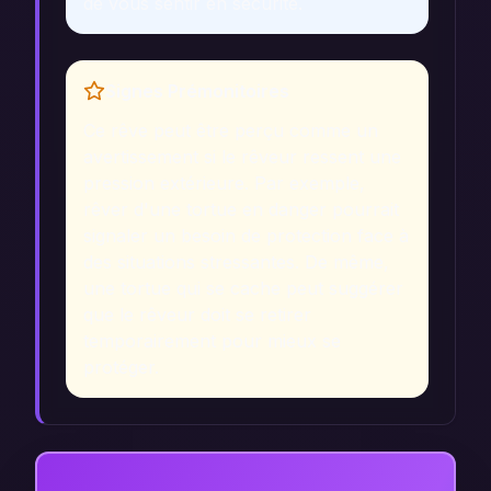
de vous sentir en sécurité.
Signes Prémonitoires
Ce rêve peut être perçu comme un
avertissement si le rêveur ressent une
pression extérieure. Par exemple,
rêver d'une tortue en danger pourrait
signaler un besoin de protection face à
des situations stressantes. De même,
une tortue qui se cache peut suggérer
que le rêveur doit se retirer
temporairement pour mieux se
protéger.