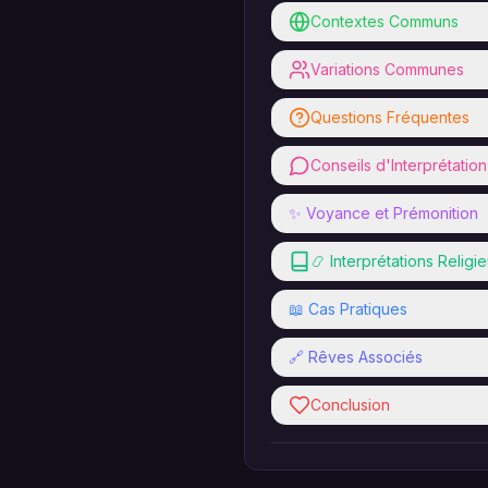
Contextes Communs
Variations Communes
Questions Fréquentes
Conseils d'Interprétation
✨ Voyance et Prémonition
📿 Interprétations Religi
📖 Cas Pratiques
🔗 Rêves Associés
Conclusion