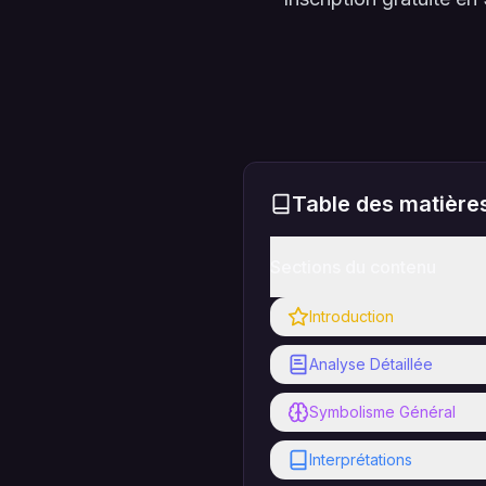
Table des matière
Sections du contenu
Introduction
Analyse Détaillée
Symbolisme Général
Interprétations