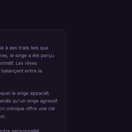
 à des traits tels que
ures, le singe a été perçu
imitif. Les rêves
 balançant entre la
uel le singe apparaît.
andis qu'un singe agressif
ion onirique offre une clé
ur.
otre personnalité,