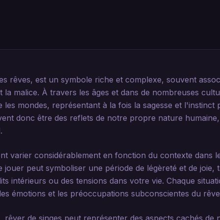
s rêves, est un symbole riche et complexe, souvent associé
é et la malice. À travers les âges et dans de nombreuses cult
s mondes, représentant à la fois la sagesse et l'instinct pr
vent donc être des reflets de notre propre nature humaine,
.
nt varier considérablement en fonction du contexte dans leq
 jouer peut symboliser une période de légèreté et de joie, t
lits intérieurs ou des tensions dans votre vie. Chaque situat
es émotions et les préoccupations subconscientes du rêve
, rêver de singes peut représenter des aspects cachés de n