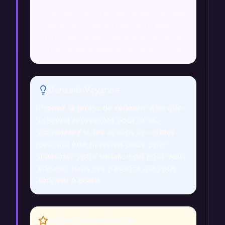
Un voyant pourrait interpréter ce rêve
comme un signe fort de votre besoin
d'exprimer votre créativité et de vous
faire entendre dans votre milieu social.
Conseils Voyance
Prenez le temps de réfléchir à ce que
la scène représente pour vous.
Considérez si des actions concrètes
peuvent être mises en place pour
améliorer votre situation ou pour vous
engager dans des passions qui vous
tiennent à cœur.
Signes Prémonitoires