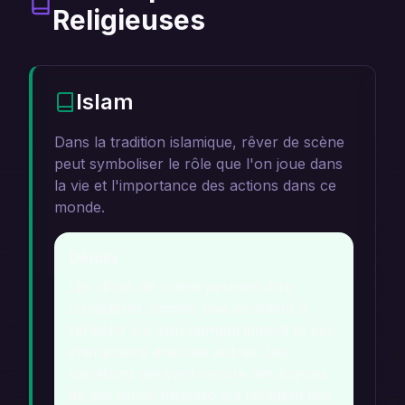
Religieuses
Islam
Dans la tradition islamique, rêver de scène
peut symboliser le rôle que l'on joue dans
la vie et l'importance des actions dans ce
monde.
Détails
Les rêves de scène peuvent être
considérés comme une invitation à
réfléchir sur son comportement et ses
interactions avec les autres. Les
variations peuvent inclure des scènes
de joie ou de tristesse qui reflètent des