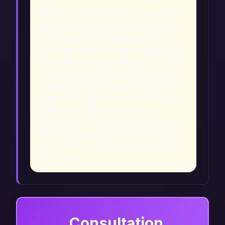
Ce rêve pourrait être perçu comme un
avertissement si vous ressentez une
pression sociale intense ou si vous
êtes confronté à des choix importants
dans votre vie. Par exemple : 1) Rêver
d'une scène où vous êtes jugé peut
indiquer des inquiétudes quant à votre
image. 2) Rêver d'une scène où vous
brillez peut signaler que des
opportunités se présentent à vous. 3)
Rêver d'une scène vide peut être un
appel à agir et à saisir des occasions
manquées.
Consultation