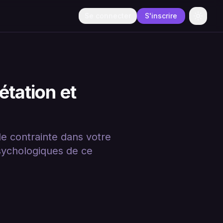
Se connecter
S'inscrire
Change
étation et
e contrainte dans votre
psychologiques de ce