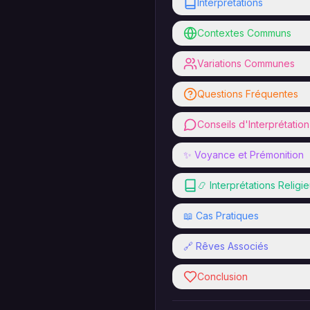
Interprétations
Contextes Communs
Variations Communes
Questions Fréquentes
Conseils d'Interprétation
✨ Voyance et Prémonition
📿 Interprétations Religi
📖 Cas Pratiques
🔗 Rêves Associés
Conclusion