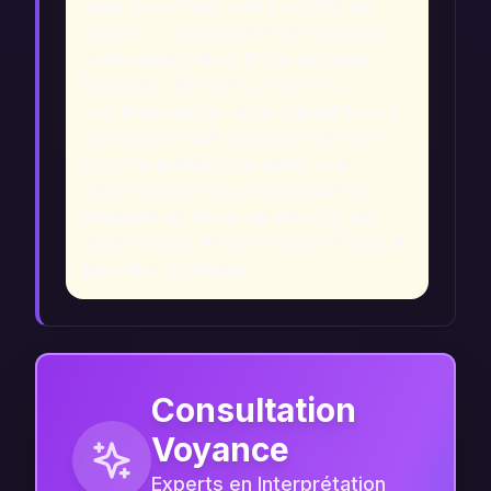
dans la peinture, cela peut être un
signe qu'il doit prendre des décisions
audacieuses.
Rêver d'une peinture
floue peut être perçu comme un
avertissement de rester vigilant face à
des opportunités qui pourraient être
mal interprétées.
Une peinture en
décomposition pourrait signaler la
nécessité de laisser derrière soi des
aspects de la vie qui ne servent plus le
bien-être du rêveur.
Consultation
Voyance
Experts en Interprétation