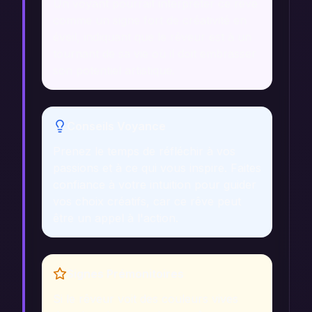
Un voyant pourrait interpréter ce rêve
comme un signe fort de créativité en
éveil, indiquant que le rêveur est à un
tournant de sa vie où il doit embrasser
son potentiel artistique.
Conseils Voyance
Prenez le temps de réfléchir à vos
passions et à ce qui vous inspire. Faites
confiance à votre intuition pour guider
vos choix créatifs, car ce rêve peut
être un appel à l'action.
Signes Prémonitoires
Si le rêveur voit des couleurs vives