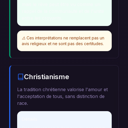
mais le rêve peut être vu comme un
rappel de la communauté et de l'unité
entre les croyants.
⚠️
Ces interprétations ne remplacent pas un
avis religieux et ne sont pas des certitudes.
Christianisme
La tradition chrétienne valorise l'amour et
l'acceptation de tous, sans distinction de
race.
Détails