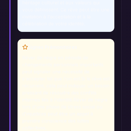
héritage culturel et aux valeurs qui
vous définissent. Ce rêve peut être une
invitation à l'acceptation et à la
célébration de votre identité.
Signes Prémonitoires
Rêver de nègre en période de
changements personnels importants
peut signaler une nécessité de
s'accepter tel que l'on est.
Si le rêve est
récurrent, cela peut indiquer un besoin
pressant de résoudre des conflits
internes liés à l'identité.
Rêver de nègre
lors d'une phase de stress social ou
d'injustices peut être un appel à
prendre conscience des luttes
collectives.