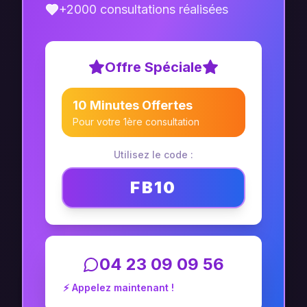
+2000 consultations réalisées
Offre Spéciale
10 Minutes Offertes
Pour votre 1ère consultation
Utilisez le code :
FB10
04 23 09 09 56
⚡ Appelez maintenant !