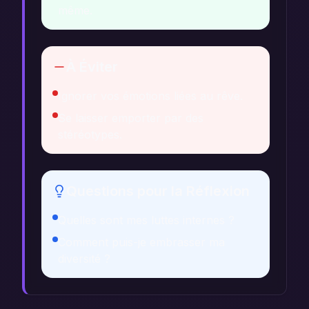
même.
À Éviter
Ignorer vos émotions liées au rêve.
Se laisser emporter par des
stéréotypes.
Questions pour la Réflexion
Quelles sont mes luttes internes ?
Comment puis-je embrasser ma
diversité ?