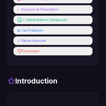
✨ Voyance et Prémonition
📿 Interprétations Religieuses
📖 Cas Pratiques
🔗 Rêves Associés
Conclusion
Introduction