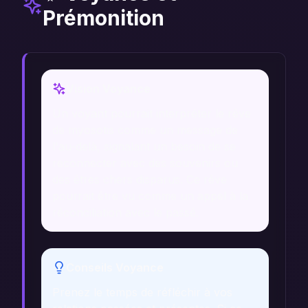
Prémonition
Vision Voyance
Un voyant pourrait interpréter le rêve
de myosotis comme un message de
l'au-delà, signalant un besoin de se
reconnecter avec des souvenirs ou
des êtres chers disparus. Ce rêve
pourrait être vu comme un appel à la
réconciliation avec le passé.
Conseils Voyance
Prenez le temps de réfléchir à vos