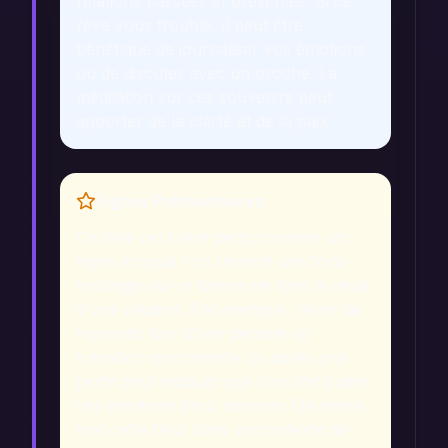
relations passées et présentes. Si ce
rêve vous trouble, il peut être
bénéfique de journaliser vos émotions
ou de discuter avec un proche. La
méditation sur ces souvenirs peut
apporter de la clarté et de la paix.
Signes Prémonitoires
Ce rêve peut être perçu comme un
signe lorsque l'on ressent une forte
nostalgie ou un besoin de faire le deuil
d'une relation. Par exemple, rêver de
myosotis lors d'une période de
transition personnelle ou après une
perte peut indiquer que l'on doit traiter
ces émotions pour avancer. De même,
voir cette fleur dans un contexte de