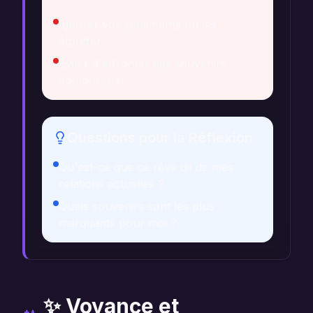
Ignorer vos sentiments ou les
étouffer.
Éviter d'affronter des souvenirs
douloureux.
Questions pour la Réflexion
Qu'est-ce que ce rêve dit de mes
relations actuelles ?
Quels souvenirs sont les plus
marquants pour moi ?
✨ Voyance et