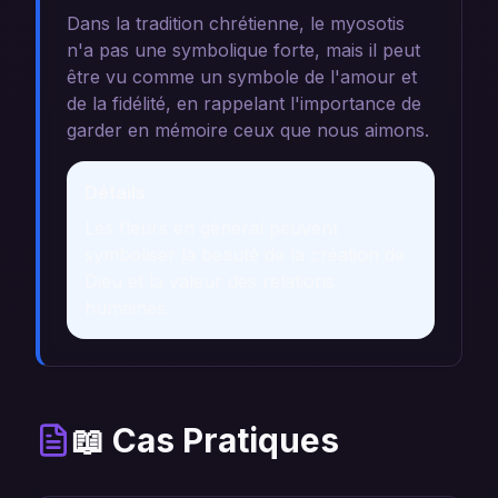
Dans la tradition chrétienne, le myosotis
n'a pas une symbolique forte, mais il peut
être vu comme un symbole de l'amour et
de la fidélité, en rappelant l'importance de
garder en mémoire ceux que nous aimons.
Détails
Les fleurs en général peuvent
symboliser la beauté de la création de
Dieu et la valeur des relations
humaines.
📖 Cas Pratiques