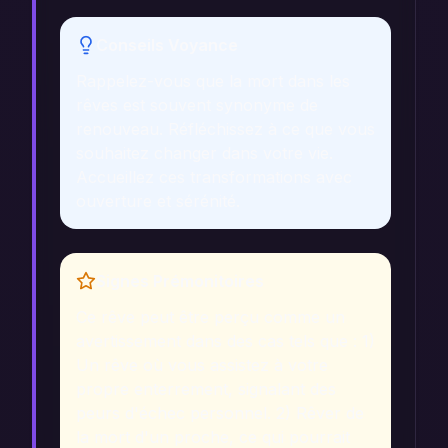
Conseils Voyance
Rappelez-vous que la mort dans les
rêves est souvent synonyme de
renouveau. Réfléchissez à ce que vous
souhaitez changer dans votre vie.
Accueillez ces transformations avec
ouverture et sérénité.
Signes Prémonitoires
Ce rêve peut être perçu comme un
avertissement dans des cas tels que : 1)
Un rêve où vous assistez à votre
propre enterrement, signalant des
peurs d'échec personnel. 2) Rêver de
la mort d'un proche, ce qui pourrait