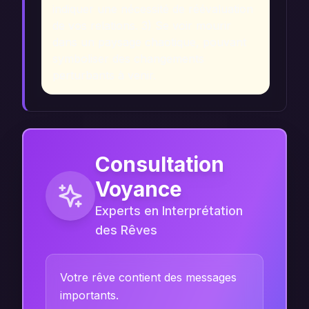
indiquer une nécessité de réévaluation
de vos relations. 3) Se voir mourir
dans un paysage chaotique, pouvant
symboliser des changements
perturbants à venir.
Consultation
Voyance
Experts en Interprétation
des Rêves
Votre rêve contient des messages
importants.