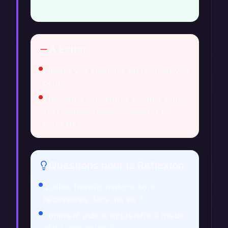
rêves et vos émotions.
À Éviter
Ignorer vos émotions ou refouler vos
peurs.
Trop vous concentrer sur une seule
interprétation sans considérer le
contexte.
Questions pour la Réflexion
Quelles transformations sont
nécessaires dans ma vie ?
Comment puis-je apprendre à mieux
gérer mes peurs ?