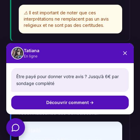
⚠️
Il est important de noter que ces
interprétations ne remplacent pas un avis
religieux et ne sont pas des certitudes.
Tatiana
En ligne
Christianisme
Dans les traditions chrétiennes, la moisson
Être payé pour donner votre avis ? Jusqu’à 6€ par
est souvent associée à des thèmes de
sondage complété
récolte spirituelle et de récompense divine
pour les efforts. Elle peut être interprétée
Découvrir comment
→
comme une invitation à la gratitude et à la
reconnaissance des bénédictions.
Détails