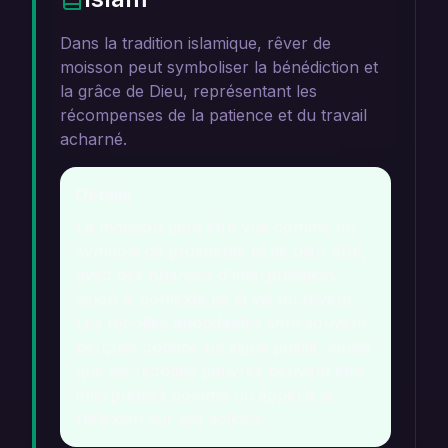
Dans la tradition islamique, rêver de
moisson peut symboliser la bénédiction et
la grâce de Dieu, représentant les
récompenses de la patience et du travail
acharné.
Détails
La moisson peut être vue comme un
symbole de prospérité et de bien-être,
avec des nuances d'interprétation
selon le contexte de la vie du rêveur.
Les récoltes abondantes sont souvent
perçues comme un signe positif, tandis
que les récoltes pauvres peuvent être
interprétées comme un appel à la
réflexion sur ses actions.