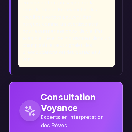
comme un bon présage pour la
réussite future. En revanche, des
récoltes avortées peuvent être
perçues comme un avertissement
pour examiner ses choix de vie. Par
exemple, rêver de moissonner dans un
champ stérile peut signaler des
préoccupations ou des obstacles à
venir.
Consultation
Voyance
Experts en Interprétation
des Rêves