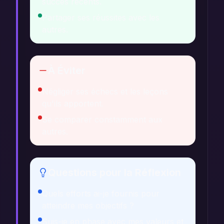
succès récents.
Partager ses réussites avec les
autres.
À Éviter
Négliger ses échecs et les leçons
qu'ils apportent.
Se comparer constamment aux
autres.
Questions pour la Réflexion
Quels efforts ai-je fournis pour
atteindre mes objectifs ?
Suis-je en phase avec mes valeurs et