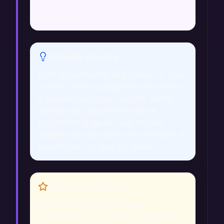
période de croissance personnelle et
spirituelle.
Conseils Voyance
Il est recommandé de prendre ce rêve
comme un encouragement à continuer
à travailler vers ses objectifs. Rester
attentif aux opportunités qui se
présentent et garder une attitude
positive face aux défis peuvent aider à
transformer ce rêve en réalité.
Signes Prémonitoires
Si le rêveur voit une moisson
abondante, cela peut être interprété