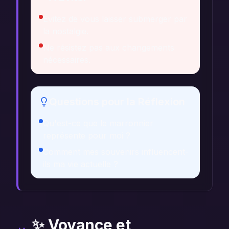
Évitez de vous laisser submerger par
la nostalgie.
Ne résistez pas aux changements
nécessaires.
Questions pour la Réflexion
Qu'est-ce que le marronnier
représente pour moi ?
Comment mes souvenirs influencent-
ils ma vie actuelle ?
✨ Voyance et