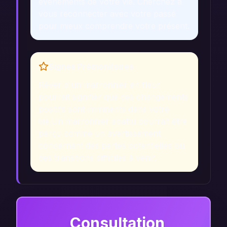
événements de votre vie. Cherchez à
vous reconnecter avec votre passé
pour mieux comprendre votre présent.
Signes Prémonitoires
Rêver d'un marronnier en fleur
pourrait signifier que des changements
positifs sont imminents dans votre
vie.
Un marronnier abattu pourrait être
perçu comme un avertissement
concernant des pertes potentielles ou
des transitions difficiles à venir.
Consultation