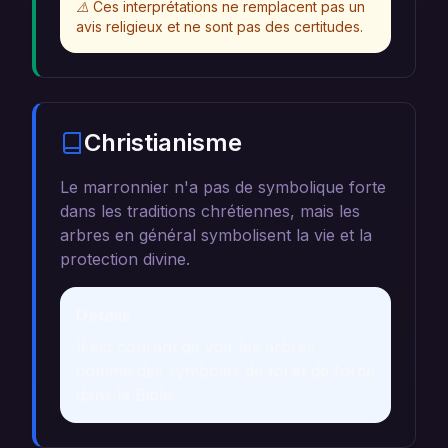
⚠️
Ces interprétations ne remplacent pas un
avis religieux et ne sont pas des certitudes.
Christianisme
Le marronnier n'a pas de symbolique forte
dans les traditions chrétiennes, mais les
arbres en général symbolisent la vie et la
protection divine.
Détails
Il est courant de voir les arbres
comme des symboles de foi et de force
dans la Bible.