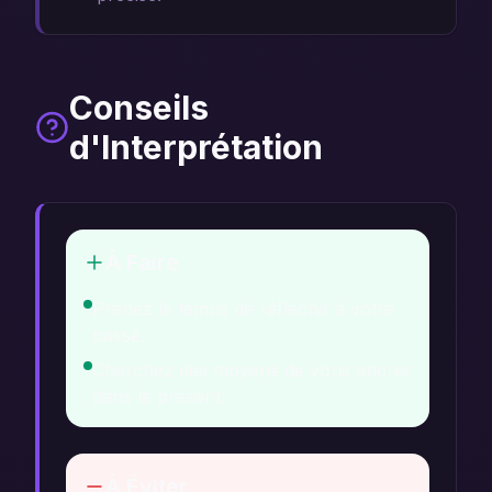
Conseils
d'Interprétation
À Faire
Prenez le temps de réfléchir à votre
passé.
Cherchez des moyens de vous ancrer
dans le présent.
À Éviter