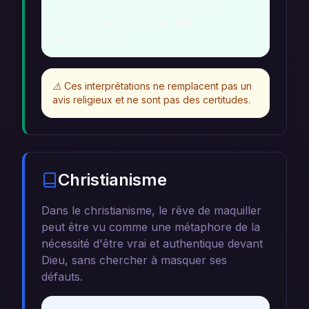
et authentique, sans chercher à
tromper les autres par des
apparences.
⚠️
Ces interprétations ne remplacent pas un
avis religieux et ne sont pas des certitudes.
Christianisme
Dans le christianisme, le rêve de maquiller
peut être vu comme une métaphore de la
nécessité d'être vrai et authentique devant
Dieu, sans chercher à masquer ses
défauts.