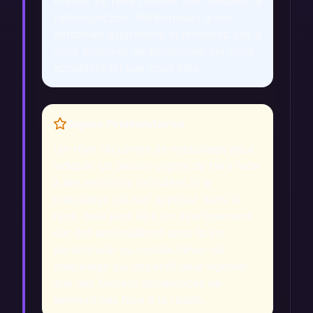
Prenez ce rêve comme une invitation à
l'introspection. Réfléchissez à vos
véritables aspirations et n'hésitez pas à
vous entourer de personnes qui vous
acceptent tel que vous êtes.
Signes Prémonitoires
Un rêve récurrent de maquillage peut
indiquer un besoin urgent de faire face
à des émotions refoulées.
Si le
maquillage est mal appliqué dans le
rêve, cela peut être un avertissement
sur des déséquilibres dans la vie
personnelle ou sociale.
Rêver de
maquillage qui disparaît peut signaler
que des fausses apparences ne
tiennent pas face à la réalité.