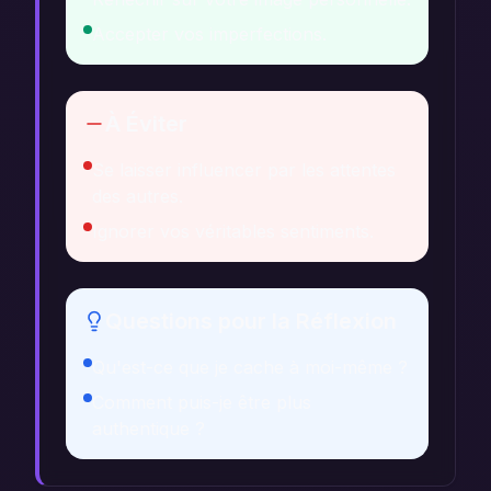
Accepter vos imperfections.
À Éviter
Se laisser influencer par les attentes
des autres.
Ignorer vos véritables sentiments.
Questions pour la Réflexion
Qu'est-ce que je cache à moi-même ?
Comment puis-je être plus
authentique ?