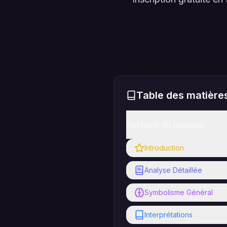
Table des matière
Sections du contenu
Introduction
Analyse Détaillée
Symbolisme Général
Interprétations