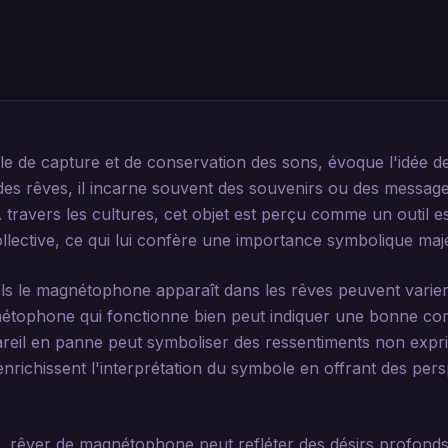
 de capture et de conservation des sons, évoque l'idée d
s rêves, il incarne souvent des souvenirs ou des message
 travers les cultures, cet objet est perçu comme un outil e
collective, ce qui lui confère une importance symbolique maj
ls le magnétophone apparaît dans les rêves peuvent varie
étophone qui fonctionne bien peut indiquer une bonne com
pareil en panne peut symboliser des ressentiments non ex
enrichissent l'interprétation du symbole en offrant des pers
, rêver de magnétophone peut refléter des désirs profonds