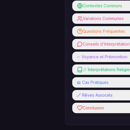
Contextes Communs
Variations Communes
Questions Fréquentes
Conseils d'Interprétation
✨ Voyance et Prémonition
📿 Interprétations Religi
📖 Cas Pratiques
🔗 Rêves Associés
Conclusion