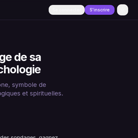
Se connecter
S'inscrire
Change
ge de sa
chologie
hone, symbole de
iques et spirituelles.
à des sondages, gagnez