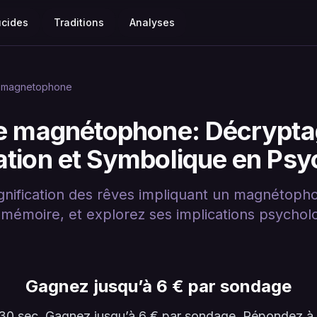
ucides
Traditions
Analyses
magnetophone
e magnétophone: Décrypta
cation et Symbolique en Psy
gnification des rêves impliquant un magnétop
émoire, et explorez ses implications psycholog
Gagnez jusqu’à 6 € par sondage
en 30 sec. Gagnez jusqu’à 6 € par sondage. Répondez 