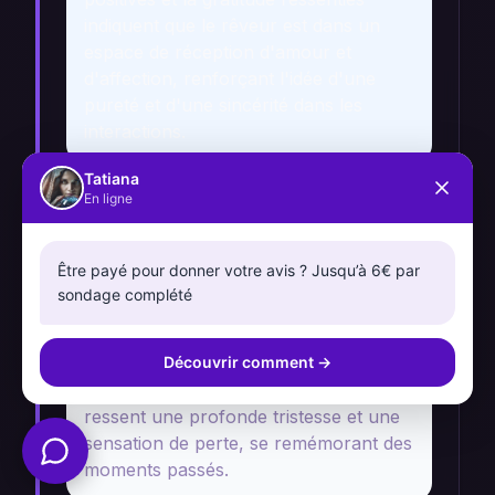
indiquent que le rêveur est dans un
espace de réception d'amour et
d'affection, renforçant l'idée d'une
pureté et d'une sincérité dans les
interactions.
Tatiana
En ligne
Rêver de lys fanés
Être payé pour donner votre avis ? Jusqu’à 6€ par
sondage complété
Récit
Le rêveur se retrouve dans un jardin
Découvrir comment
→
où tous les lys sont fanés et sans vie. Il
ressent une profonde tristesse et une
sensation de perte, se remémorant des
moments passés.