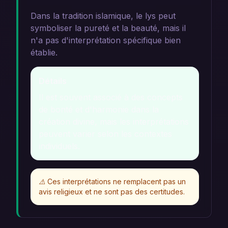
Dans la tradition islamique, le lys peut
symboliser la pureté et la beauté, mais il
n'a pas d'interprétation spécifique bien
établie.
Détails
Il est souvent associé à des concepts
de bonté et d'harmonie dans la
création divine, mais les interprétations
peuvent varier selon les contextes
individuels.
⚠️
Ces interprétations ne remplacent pas un
avis religieux et ne sont pas des certitudes.