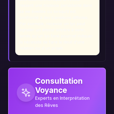
ressent une tristesse persistante dans
sa vie éveillée ou lorsqu'il est
confronté à des transitions difficiles.
Par exemple, recevoir un lys peut
signaler un amour sincère à venir,
tandis qu'un lys fané pourrait indiquer
la nécessité de faire le deuil d'une
relation ou d'un projet.
Consultation
Voyance
Experts en Interprétation
des Rêves