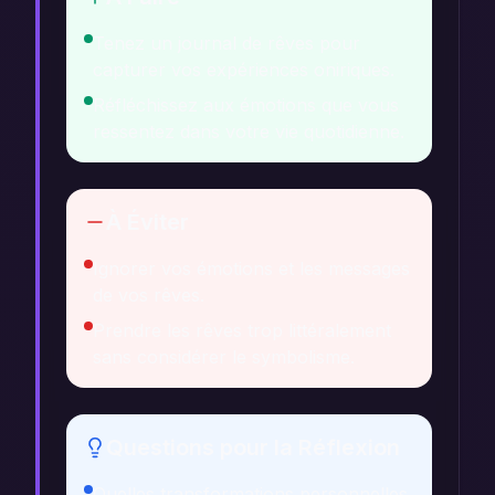
Tenez un journal de rêves pour
capturer vos expériences oniriques.
Réfléchissez aux émotions que vous
ressentez dans votre vie quotidienne.
À Éviter
Ignorer vos émotions et les messages
de vos rêves.
Prendre les rêves trop littéralement
sans considérer le symbolisme.
Questions pour la Réflexion
Quelles transformations personnelles