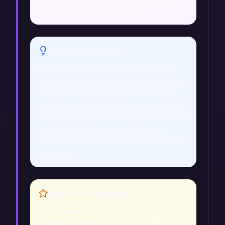
et de croissance spirituelle.
Conseils Voyance
Prenez le temps de méditer sur les
émotions que ce rêve suscite en vous.
S'il résonne avec des sentiments de
paix, cela pourrait être un signe positif
de votre croissance personnelle. Si des
sentiments de tristesse émergent,
envisagez de traiter ces émotions pour
avancer.
Signes Prémonitoires
Ce rêve peut être perçu comme un
avertissement lorsque le rêveur