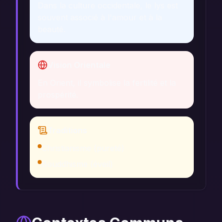
Dans la culture occidentale, le lys est
souvent associé à l'amour et à la
beauté.
Vision Orientale
En Orient, il symbolise la fertilité et la
prospérité.
Traditions
Christianisme (pureté)
Bouddhisme (éveil)