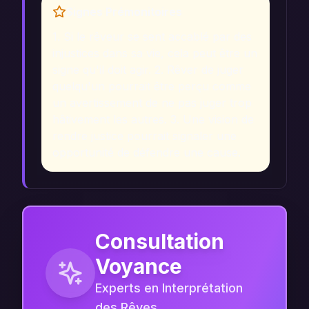
Signes Prémonitoires
1. Si le rêveur se sent accablé par des
injustices dans sa vie, cela peut être un
signe qu'il doit agir. 2. Rêver de juger
quelqu'un pourrait être perçu comme
un avertissement de ne pas juger trop
hâtivement les autres. 3. Une vision de
rendre justice pourrait signaler une
opportunité de défendre une cause.
Consultation
Voyance
Experts en Interprétation
des Rêves