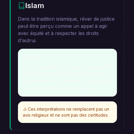
Islam
Dans la tradition islamique, rêver de justice
peut être perçu comme un appel à agir
avec équité et à respecter les droits
d'autrui.
Détails
Il est considéré comme un signe positif
si le rêve implique de rendre justice ou
de défendre les opprimés, symbolisant
un chemin de foi et de droiture.
⚠️
Ces interprétations ne remplacent pas un
avis religieux et ne sont pas des certitudes.