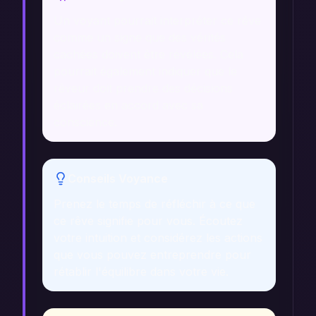
Un voyant pourrait interpréter ce rêve
comme un signe que des vérités
cachées doivent être révélées. Cela
pourrait également indiquer que le
rêveur doit prendre des décisions
éclairées en accord avec sa
conscience.
Conseils Voyance
Prenez le temps de réfléchir à ce que
ce rêve signifie pour vous. Écoutez
votre intuition et considérez les actions
que vous pouvez entreprendre pour
rétablir l'équilibre dans votre vie.