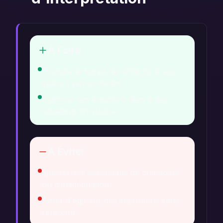
À Faire
Prendre le temps de réfléchir à ses
valeurs personnelles.
Explorer ses émotions liées à des
situations d'injustice.
À Éviter
Ignorer ses sentiments de culpabilité
ou d'inadéquation.
Éviter d'agir sur des impulsions sans
réflexion.