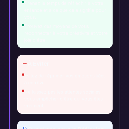
Prenez le temps de réfléchir à votre
enfance et à ce que cela signifie pour
vous.
Trouvez des moyens de vous
reconnecter à votre créativité et votre
joie d'être.
À Éviter
Évitez de réprimer vos émotions liées
à ce rêve.
Ne laissez pas les attentes sociales
vous empêcher d'être qui vous êtes
vraiment.