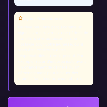
Signes Prémonitoires
Ce rêve peut être perçu comme un
signe si vous traversez une période de
transition, si vous ressentez une
nostalgie pour votre jeunesse, ou si
vous êtes confronté à des
responsabilités qui vous pèsent. Par
exemple, rêver d'imberbe juste avant
un changement de carrière ou un
déménagement peut indiquer des
craintes face à ce nouveau chapitre.