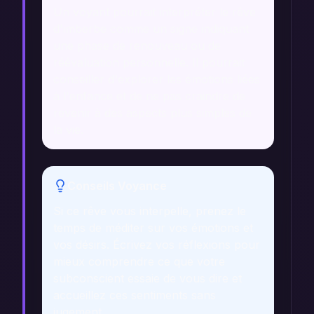
Un voyant pourrait interpréter le rêve
d'imberbe comme un signe indiquant
une phase de renouveau ou de
réévaluation personnelle. Il pourrait
conseiller d'explorer les émotions liées
à l'enfance et de ne pas craindre de
revenir à des aspects plus simples de
la vie.
Conseils Voyance
Si ce rêve vous interpelle, prenez le
temps de méditer sur vos émotions et
vos désirs. Écrivez vos réflexions pour
mieux comprendre ce que votre
subconscient essaie de vous dire et
accueillez ces sentiments sans
jugement.