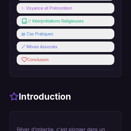
✨ Voyance et Prémonition
📿 Interprétations Religieuses
📖 Cas Pratiques
🔗 Rêves Associés
Conclusion
Introduction
Rêver d'imberbe, c'est plonger dans un