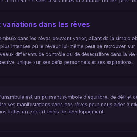
 à trouver un sens à ses luttes et à établir un lien plus for
 variations dans les rêves
mbule dans les rêves peuvent varier, allant de la simple ob
 plus intenses où le rêveur lui-même peut se retrouver sur le
veaux différents de contrôle ou de déséquilibre dans la vie
pective unique sur ses défis personnels et ses aspirations.
funambule est un puissant symbole d'équilibre, de défi et d
re ses manifestations dans nos rêves peut nous aider à m
nos luttes en opportunités de développement.