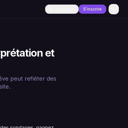
Se connecter
S'inscrire
Change
prétation et
rêve peut refléter des
ite.
à des sondages, gagnez