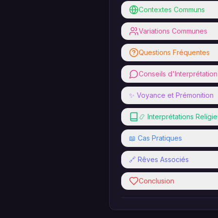
Contextes Communs
Variations Communes
Questions Fréquentes
Conseils d'Interprétation
✨ Voyance et Prémonition
📿 Interprétations Religi
📖 Cas Pratiques
🔗 Rêves Associés
Conclusion