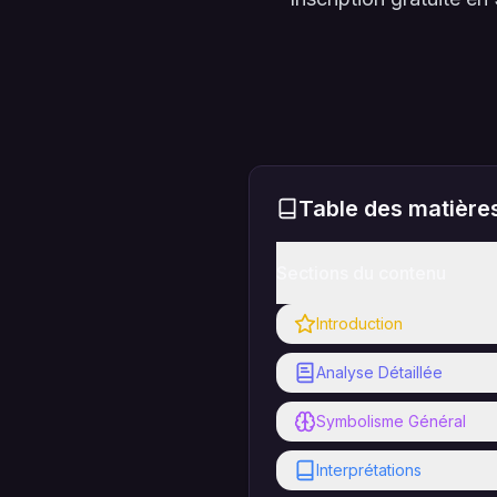
Table des matière
Sections du contenu
Introduction
Analyse Détaillée
Symbolisme Général
Interprétations