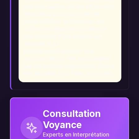
cela peut signifier que des efforts sont
nécessaires pour surmonter des
obstacles.
Rêver de frictionner une
surface peut être perçu comme un
avertissement d'une situation qui
demande de la
persévérance.
Frictionner une
personne dans le rêve peut suggérer
que des tensions relationnelles doivent
être abordées pour éviter des conflits.
Consultation
Voyance
Experts en Interprétation