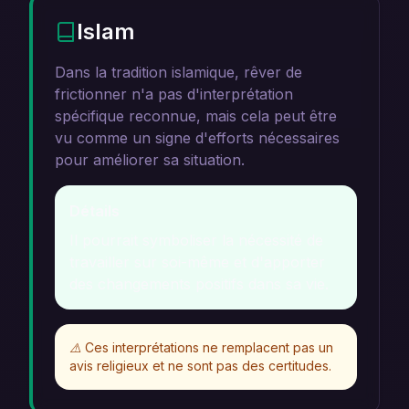
Islam
Dans la tradition islamique, rêver de
frictionner n'a pas d'interprétation
spécifique reconnue, mais cela peut être
vu comme un signe d'efforts nécessaires
pour améliorer sa situation.
Détails
Il pourrait symboliser la nécessité de
travailler sur soi-même et d'apporter
des changements positifs dans sa vie.
⚠️
Ces interprétations ne remplacent pas un
avis religieux et ne sont pas des certitudes.