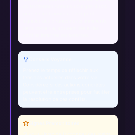
de frictionner comme un signe d'une
période de transition. Cela peut
signaler des changements imminents
dans votre vie, souvent liés à des
conflits internes ou externes.
Conseils Voyance
Prenez le temps de réfléchir aux
tensions actuelles dans votre vie.
Considérez si des actions concrètes
peuvent être entreprises pour faciliter
la résolution de ces conflits.
Signes Prémonitoires
Si vous rêvez de frictionner des mains,