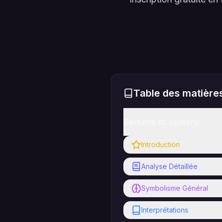
Table des matière
Sections du contenu
Introduction
Analyse Détaillée
Symbolisme Général
Interprétations