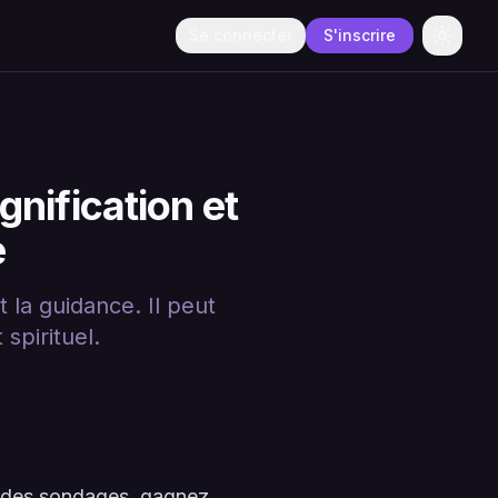
Se connecter
S'inscrire
Change
nification et
e
 la guidance. Il peut
spirituel.
à des sondages, gagnez