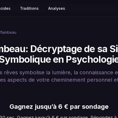
ucides
Traditions
Analyses
flambeau
mbeau: Décryptage de sa Sig
Symbolique en Psychologi
 rêves symbolise la lumière, la connaissance et
des aspects de votre cheminement personnel et 
Gagnez jusqu’à 6 € par sondage
en 30 sec. Gagnez jusqu’à 6 € par sondage. Répondez 