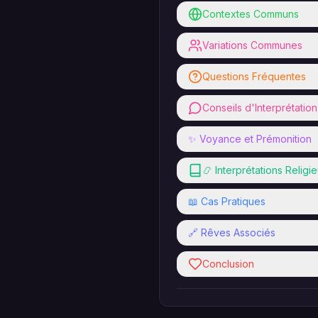
Contextes Communs
Variations Communes
Questions Fréquentes
Conseils d'Interprétation
✨ Voyance et Prémonition
📿 Interprétations Religi
📖 Cas Pratiques
🔗 Rêves Associés
Conclusion