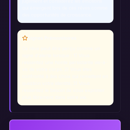
jugement et considérez les émotions
qui émergent lors de ces rêves comme
des opportunités de croissance.
Signes Prémonitoires
Ce rêve peut être perçu comme un
signe d'alerte lorsque : 1) Vous
ressentez une honte persistante vis-à-
vis de votre corps. 2) Vous êtes
confronté à des choix qui remettent en
question votre identité. 3) Vous
ressentez le besoin de vous exprimer
plus librement dans votre vie.