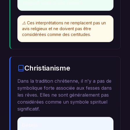
intégrité envers ses valeurs.
⚠️
Ces interprétations ne remplacent pas un
avis religieux et ne doivent pas être
considérées comme des certitudes.
Christianisme
Dans la tradition chrétienne, il n'y a pas de
symbolique forte associée aux fesses dans
les rêves. Elles ne sont généralement pas
considérées comme un symbole spirituel
significatif.
Détails