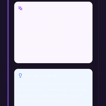
Vision Voyance
Un voyant pourrait interpréter ce rêve
comme un appel à explorer ses désirs
intérieurs et à accepter sa vulnérabilité.
Les fesses, symbolisant la sensualité et
l'acceptation de soi, pourraient
indiquer que le rêveur est à un
tournant important de son
développement personnel.
Conseils Voyance
Prenez ce rêve comme une invitation à
la réflexion sur votre image corporelle
et votre sexualité. Accordez-vous le
droit d'explorer vos désirs sans