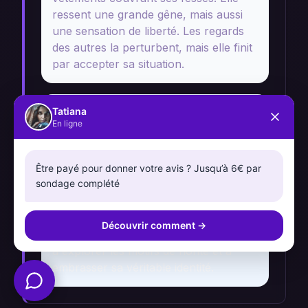
ressent une grande gêne, mais aussi
une sensation de liberté. Les regards
des autres la perturbent, mais elle finit
par accepter sa situation.
Tatiana
Analyse
En ligne
Ce rêve évoque des émotions de
vulnérabilité et de honte, mais la
sensation de liberté indique un désir
Être payé pour donner votre avis ? Jusqu’à 6€ par
sondage complété
d'authenticité. La situation publique
peut refléter des conflits internes sur
l'image de soi et l'acceptation
Découvrir comment
→
personnelle. Ce rêve peut encourager
à explorer les motifs de honte et à
embrasser sa véritable identité.