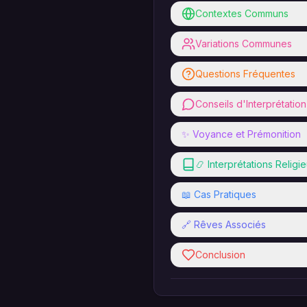
Contextes Communs
Variations Communes
Questions Fréquentes
Conseils d'Interprétation
✨ Voyance et Prémonition
📿 Interprétations Religi
📖 Cas Pratiques
🔗 Rêves Associés
Conclusion