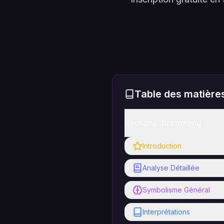
Table des matière
Sections du contenu
Introduction
Analyse Détaillée
Symbolisme Général
Interprétations