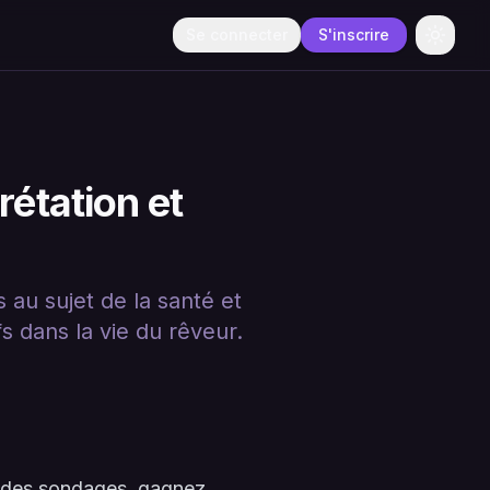
Se connecter
S'inscrire
Change
rétation et
au sujet de la santé et
s dans la vie du rêveur.
à des sondages, gagnez