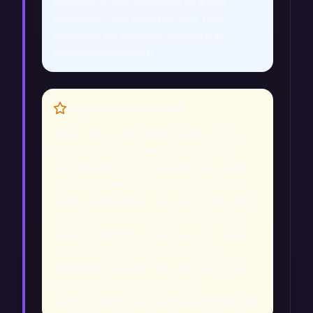
réfléchir à vos émotions et à vos
relations. Cela pourrait être une
occasion de dialogue intérieur et
d'auto-acceptation.
Signes Prémonitoires
Rêver de se déshabiller dans un lieu
public peut être perçu comme un
avertissement concernant des peurs
non résolues liées à l'exposition aux
autres.
Déshabiller une personne dans
un rêve peut indiquer un besoin de
rapprochement, mais aussi un risque
de dépendance émotionnelle.
Se
déshabiller devant des amis proches
peut signaler une phase de
transformation personnelle imminente.