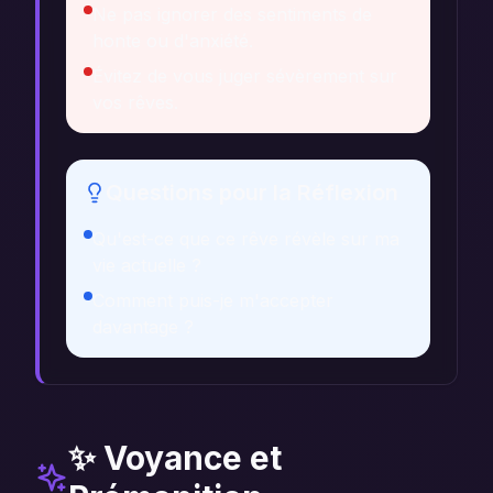
Ne pas ignorer des sentiments de
honte ou d'anxiété.
Évitez de vous juger sévèrement sur
vos rêves.
Questions pour la Réflexion
Qu'est-ce que ce rêve révèle sur ma
vie actuelle ?
Comment puis-je m'accepter
davantage ?
✨ Voyance et