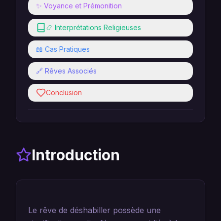
✨ Voyance et Prémonition
📿 Interprétations Religieuses
📖 Cas Pratiques
🔗 Rêves Associés
Conclusion
Introduction
Le rêve de déshabiller possède une