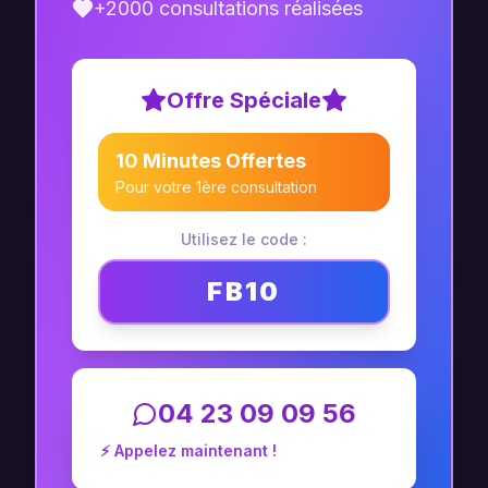
+2000 consultations réalisées
Offre Spéciale
10 Minutes Offertes
Pour votre 1ère consultation
Utilisez le code :
FB10
04 23 09 09 56
⚡ Appelez maintenant !