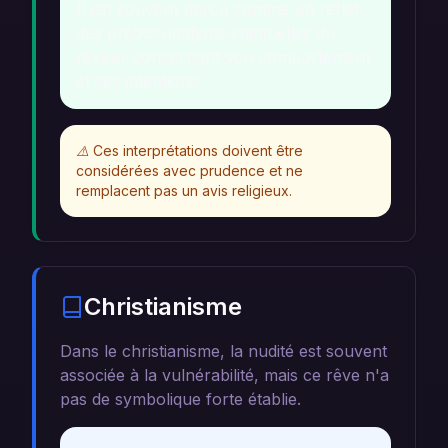
Il est souvent perçu comme un reflet
des préoccupations spirituelles du
rêveur concernant son comportement
et ses intentions.
⚠️
Ces interprétations doivent être
considérées avec prudence et ne
remplacent pas un avis religieux.
Christianisme
Dans le christianisme, la nudité est souvent
associée à la vulnérabilité, mais ce rêve n'a
pas de symbolique forte établie.