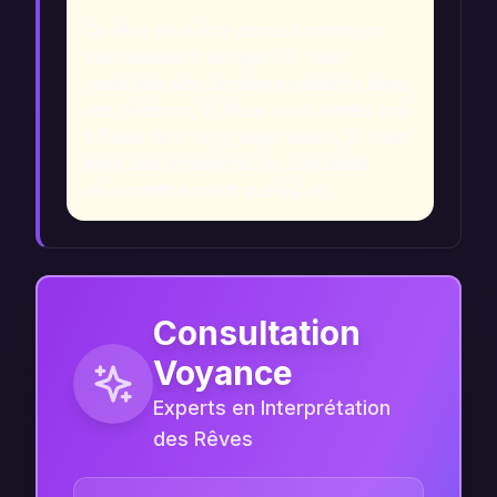
Ce rêve peut être perçu comme un
avertissement lorsque : 1) Vous
ressentez une tension croissante dans
vos relations, 2) Vous vous sentez mal
à l'aise dans un groupe social, 3) Vous
avez des sentiments de culpabilité
récurrents envers quelqu'un.
Consultation
Voyance
Experts en Interprétation
des Rêves