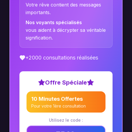
Votre rêve contient des messages
importants.
Nos voyants spécialisés
vous aident à décrypter sa véritable
signification.
+2000 consultations réalisées
Offre Spéciale
10 Minutes Offertes
Pour votre 1ère consultation
Utilisez le code :