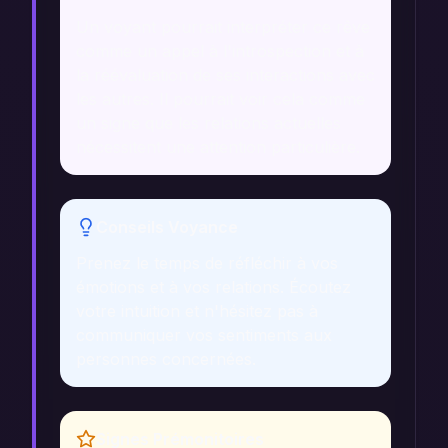
Un voyant pourrait interpréter ce rêve
comme un appel à l'introspection et à
la réévaluation de ses interactions avec
les autres. Il pourrait voir cela comme
un signe que les relations actuelles
nécessitent une attention particulière.
Conseils Voyance
Prenez le temps de réfléchir à vos
émotions et à vos relations. Écoutez
votre intuition et n'hésitez pas à
communiquer vos sentiments aux
personnes concernées.
Signes Prémonitoires