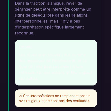
Dans la tradition islamique, rêver de
déranger peut être interprété comme un
signe de déséquilibre dans les relations
interpersonnelles, mais il n'y a pas
d'interprétation spécifique largement
reconnue.
Détails
Les rêves sont souvent vus comme
des messages de l'inconscient, et ce
type de rêve pourrait inviter à une
réflexion sur ses actions et leur impact
sur autrui.
⚠️
Ces interprétations ne remplacent pas un
avis religieux et ne sont pas des certitudes.