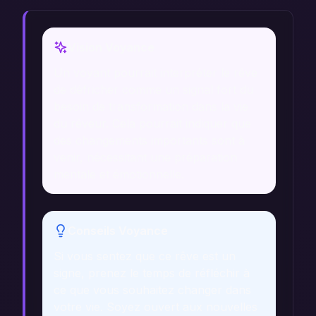
Vision Voyance
Un voyant pourrait interpréter le rêve
de défricher comme un signal fort du
besoin de transformation dans la vie
du rêveur. Cela pourrait indiquer que
des changements importants sont à
venir, nécessitant une préparation
mentale et émotionnelle.
Conseils Voyance
Si vous sentez que ce rêve est un
signe, prenez le temps de réfléchir à
ce que vous souhaitez changer dans
votre vie. Soyez ouvert aux nouvelles