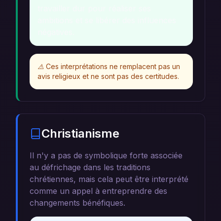
travailler dur pour réaliser ses
ambitions et se libérer des influences
négatives.
⚠️
Ces interprétations ne remplacent pas un
avis religieux et ne sont pas des certitudes.
Christianisme
Il n'y a pas de symbolique forte associée
au défrichage dans les traditions
chrétiennes, mais cela peut être interprété
comme un appel à entreprendre des
changements bénéfiques.