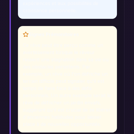
expériences et aux possibilités de
croissance personnelle.
Signes Prémonitoires
Ce rêve peut être perçu comme un
avertissement lorsque le rêveur
ressent une stagnation dans sa vie ou
des obstacles persistants. Par
exemple, un rêve où l'on défriche un
terrain difficile peut signaler qu'il est
temps de faire face à des défis
personnels. Un autre exemple serait le
rêve de défricher un jardin envahi,
suggérant qu'il est crucial de se libérer
d'anciennes habitudes pour laisser
place à de nouvelles opportunités.