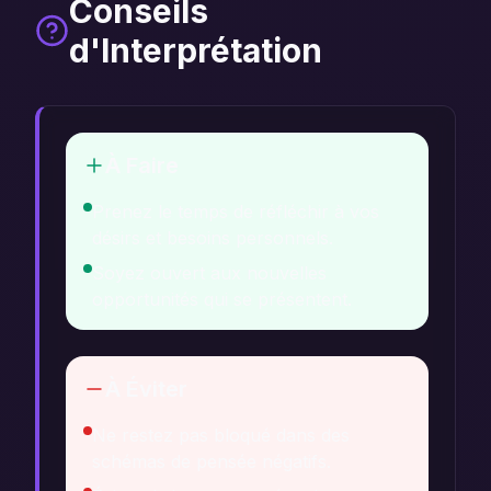
Conseils
d'Interprétation
À Faire
Prenez le temps de réfléchir à vos
désirs et besoins personnels.
Soyez ouvert aux nouvelles
opportunités qui se présentent.
À Éviter
Ne restez pas bloqué dans des
schémas de pensée négatifs.