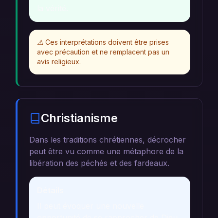
la vérité.
⚠️
Ces interprétations doivent être prises
avec précaution et ne remplacent pas un
avis religieux.
Christianisme
Dans les traditions chrétiennes, décrocher
peut être vu comme une métaphore de la
libération des péchés et des fardeaux.
Détails
Il peut évoquer une nouvelle
opportunité de se rapprocher de Dieu