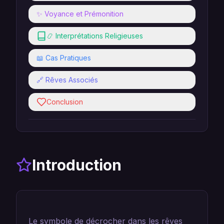
✨ Voyance et Prémonition
📿 Interprétations Religieuses
📖 Cas Pratiques
🔗 Rêves Associés
Conclusion
Introduction
Le symbole de décrocher dans les rêves