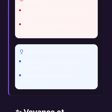
À Éviter
Ignorer vos émotions ou besoins
réels.
Résister aux changements qui
s'imposent.
Questions pour la Réflexion
Qu'est-ce qui vous empêche de
décrocher dans votre vie ?
Quels changements aimeriez-vous
entreprendre ?