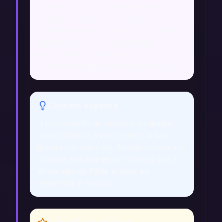
Un voyant pourrait interpréter le rêve
de décret comme un appel à la prise
de décision importante. Cela pourrait
signaler que des changements
significatifs se profilent à l'horizon,
nécessitant une attention particulière.
Conseils Voyance
Il est conseillé de prendre du temps
pour réfléchir à vos choix et à leur
impact sur votre vie. Restez ouvert aux
conseils des autres et n'hésitez pas à
demander de l'aide si vous en
ressentez le besoin.