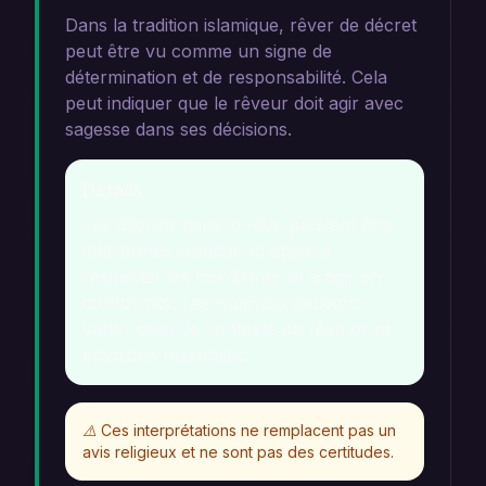
Dans la tradition islamique, rêver de décret
peut être vu comme un signe de
détermination et de responsabilité. Cela
peut indiquer que le rêveur doit agir avec
sagesse dans ses décisions.
Détails
Les décrets dans le rêve peuvent être
interprétés comme un appel à
respecter les lois divines et à agir en
conformité. Les nuances peuvent
varier selon le contexte du rêve et les
émotions ressenties.
⚠️
Ces interprétations ne remplacent pas un
avis religieux et ne sont pas des certitudes.