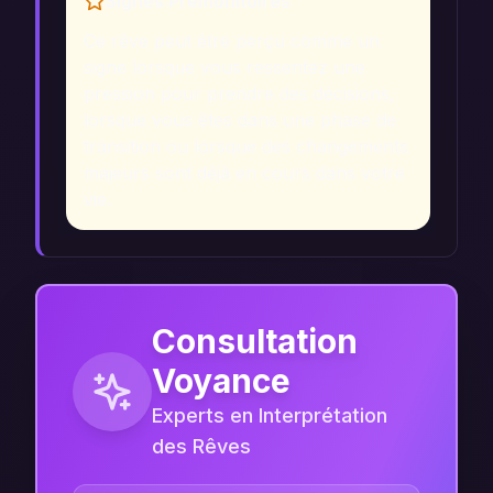
Signes Prémonitoires
Ce rêve peut être perçu comme un
signe lorsque vous ressentez une
pression pour prendre des décisions,
lorsque vous êtes dans une phase de
transition ou lorsque des changements
majeurs sont déjà en cours dans votre
vie.
Consultation
Voyance
Experts en Interprétation
des Rêves