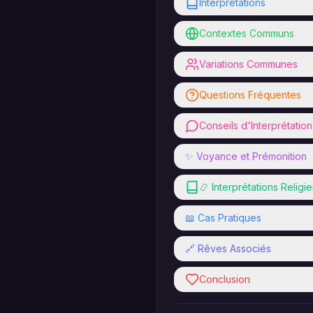
Interprétations
Contextes Communs
Variations Communes
Questions Fréquentes
Conseils d'Interprétation
✨ Voyance et Prémonition
📿 Interprétations Religi
📖 Cas Pratiques
🔗 Rêves Associés
Conclusion