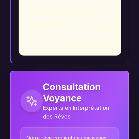
se retrouver enfermé dans une crypte
peut indiquer des émotions refoulées
qui nécessitent d'être confrontées. De
même, découvrir des objets anciens
dans une crypte pourrait symboliser
des vérités oubliées qui émergent dans
la vie éveillée.
Consultation
Voyance
Experts en Interprétation
des Rêves
Votre rêve contient des messages