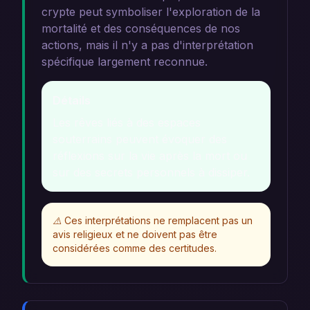
crypte peut symboliser l'exploration de la
mortalité et des conséquences de nos
actions, mais il n'y a pas d'interprétation
spécifique largement reconnue.
Détails
Les rêves liés à des espaces
souterrains peuvent évoquer des
réflexions sur la vie après la mort ou
sur des secrets personnels à dissiper.
⚠️
Ces interprétations ne remplacent pas un
avis religieux et ne doivent pas être
considérées comme des certitudes.