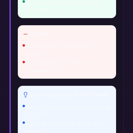
Notez vos émotions pour mieux les
comprendre.
À Éviter
N'ignorez pas vos sentiments
refoulés.
Évitez de juger vos rêves trop
rapidement.
Questions pour la Réflexion
Qu'est-ce que cette crypte représente
pour moi ?
Y a-t-il des aspects de ma vie que je
néglige ?