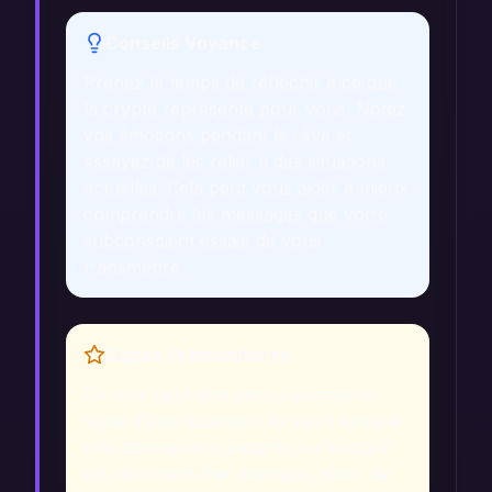
Conseils Voyance
Prenez le temps de réfléchir à ce que
la crypte représente pour vous. Notez
vos émotions pendant le rêve et
essayez de les relier à des situations
actuelles. Cela peut vous aider à mieux
comprendre les messages que votre
subconscient essaie de vous
transmettre.
Signes Prémonitoires
Ce rêve peut être perçu comme un
signe d'avertissement lorsqu'il évoque
une atmosphère pesante ou lorsqu'il
est récurrent. Par exemple, rêver de