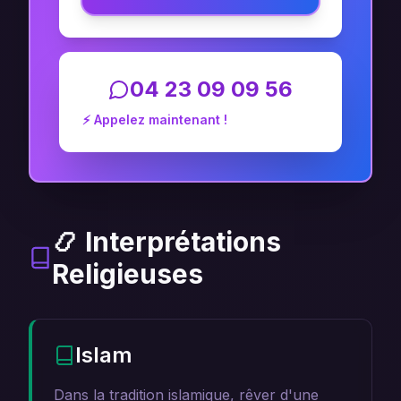
04 23 09 09 56
⚡ Appelez maintenant !
📿 Interprétations
Religieuses
Islam
Dans la tradition islamique, rêver d'une