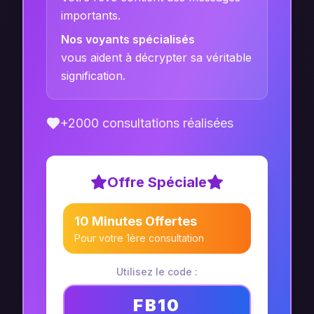
importants.
Nos voyants spécialisés
vous aident à décrypter sa véritable
signification.
+2000 consultations réalisées
Offre Spéciale
10 Minutes Offertes
Pour votre 1ère consultation
Utilisez le code :
FB10