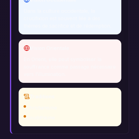
Dans la culture occidentale, la
crucifixion est souvent liée à des
thèmes de sacrifice et de rédemption.
Vision Orientale
En Orient, elle peut symboliser la
souffrance comme passage nécessaire
vers l'illumination.
Traditions
Christianisme
Bouddhisme