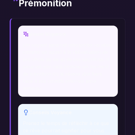
Prémonition
Vision Voyance
Un voyant pourrait interpréter ce rêve
comme un appel à la réévaluation de
ses choix de vie et de ses sacrifices. Il
pourrait voir cela comme un moment
de transition où le rêveur doit faire
face à ses conflits internes pour
avancer.
Conseils Voyance
Prenez le temps de réfléchir à ce que
ce rêve pourrait signifier pour vous