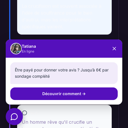
La crucifixion est souvent associée à
l'idée de souffrance pour le bien
d'autrui, mais les interprétations
spécifiques varient.
Tatiana
En ligne
📖 Cas Pratiques
Être payé pour donner votre avis ? Jusqu’à 6€ par
sondage complété
Rêver de crucifier un
Découvrir comment
→
inconnu
Récit
Un homme rêve qu'il crucifie un