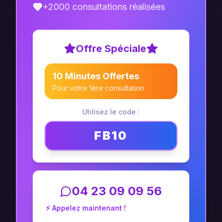
+2000 consultations réalisées
Offre Spéciale
10 Minutes Offertes
Pour votre 1ère consultation
Utilisez le code :
FB10
04 23 09 09 56
⚡ Appelez maintenant !