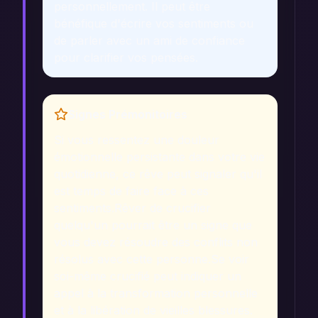
personnellement. Il peut être
bénéfique d'écrire vos sentiments ou
de parler avec un ami de confiance
pour clarifier vos pensées.
Signes Prémonitoires
Si vous ressentez une douleur
émotionnelle persistante dans votre vie
quotidienne, ce rêve peut signaler qu'il
est temps de faire face à ces
sentiments.
Rêver de crucifier
quelqu'un pourrait être un signe que
vous devez résoudre des conflits non
résolus avec cette personne.
Se voir
soi-même crucifié peut indiquer un
appel à la transformation personnelle
et à la libération de vieilles blessures.