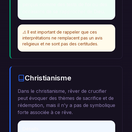
perçus comme des tests de foi ou des
occasions de se rapprocher de Dieu.
⚠️
Il est important de rappeler que ces
interprétations ne remplacent pas un avis
religieux et ne sont pas des certitudes.
Christianisme
Dans le christianisme, rêver de crucifier
peut évoquer des thèmes de sacrifice et de
rédemption, mais il n'y a pas de symbolique
forte associée à ce rêve.
Détails