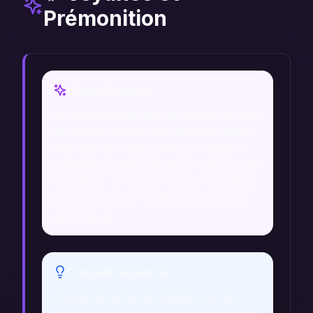
Prémonition
Vision Voyance
Un voyant pourrait interpréter ce rêve
de course comme un reflet des luttes
internes de la personne, un appel à
prendre conscience de ses peurs et de
ses désirs. La course peut symboliser
le cheminement de l'âme vers l'auto-
découverte.
Conseils Voyance
Prenez le temps de méditer sur les