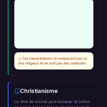
Détails
Il est souvent interprété comme un
signe de détermination et de
persévérance dans la quête de la foi.
Les variantes peuvent inclure la
course vers un but sacré ou la
recherche de la paix intérieure.
⚠️
Ces interprétations ne remplacent pas un
avis religieux et ne sont pas des certitudes.
Christianisme
Le rêve de course peut évoquer la notion