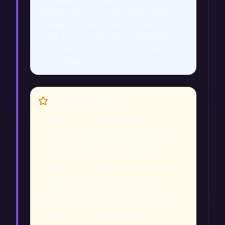
émotions ressenties durant ce rêve et
essayez de faire le lien avec votre vie
éveillée. Gardez à l'esprit que ces
rêves sont souvent des indications
pour mieux comprendre vos désirs et
vos craintes.
Signes Prémonitoires
Si vous rêvez fréquemment de
courses effrénées, cela peut signaler
un besoin urgent de prendre du recul
sur une situation stressante. Par
exemple, si vous êtes en période de
changements majeurs, ce rêve
pourrait être un avertissement de ne
pas vous précipiter. De même, une
course sans but peut indiquer une