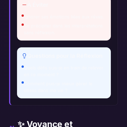
À Éviter
Ignorer ses émotions liées aux rêves.
Se précipiter dans les interprétations
sans réflexion.
Questions pour la Réflexion
Quels défis suis-je en train de relever
en ce moment ?
Comment puis-je mieux gérer le
stress dans ma vie ?
✨ Voyance et