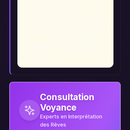
avertissement si vous ressentez une
pression à prendre une décision. Par
exemple, un chevron qui pointe vers le
bas pourrait signifier un besoin urgent
d'évaluer une relation ou un projet en
cours. Un autre signe pourrait être
une répétition de ce rêve, indiquant
que des choix non résolus persistent
dans votre esprit.
Consultation
Voyance
Experts en Interprétation
des Rêves