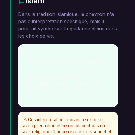
Islam
Dans la tradition islamique, le chevron n'a
pas d'interprétation spécifique, mais il
pourrait symboliser la guidance divine dans
les choix de vie.
Détails
Les rêves impliquant des symboles de
direction sont souvent perçus comme
des messages de Allah pour
encourager le rêveur à prier et à
chercher des conseils dans ses
décisions.
⚠️
Ces interprétations doivent être prises
avec précaution et ne remplacent pas un
avis religieux. Chaque rêve est personnel et