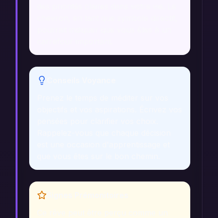
des priorités claires dans votre vie. Le
chevron, en tant que symbole directif,
pourrait indiquer que vous êtes à un
carrefour important.
Conseils Voyance
Prenez le temps de méditer sur vos
objectifs et vos aspirations. Écrivez vos
pensées pour clarifier vos choix.
Rappelez-vous que chaque décision
est une occasion d'apprentissage et
que vous êtes sur le bon chemin.
Signes Prémonitoires
Ce rêve peut être perçu comme un