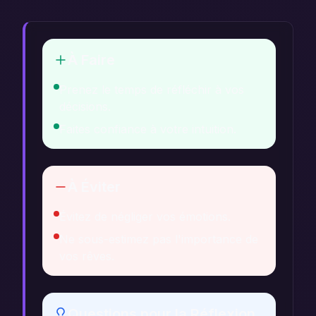
À Faire
Prenez le temps de réfléchir à vos
décisions.
Faites confiance à votre intuition.
À Éviter
Évitez de négliger vos émotions.
Ne sous-estimez pas l'importance de
vos rêves.
Questions pour la Réflexion