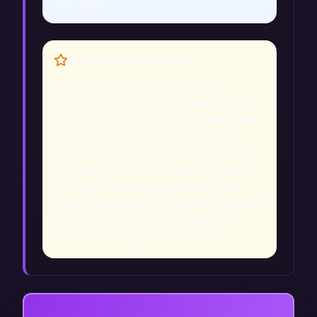
vos désirs.
Signes Prémonitoires
Si le rêveur entend une chanson
récurrente ou familière, cela peut être
perçu comme un signe qu'il doit prêter
attention à un aspect de sa vie. Par
exemple, une chanson qui évoque des
souvenirs d'enfance pourrait indiquer
un besoin de faire la paix avec son
passé. De même, une chanson joyeuse
pourrait être un encouragement à
embrasser le bonheur présent.