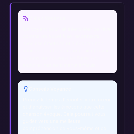
Vision Voyance
Un voyant pourrait interpréter ce rêve
comme un appel à se reconnecter
avec ses émotions et à écouter son
intuition. La chanson pourrait être vue
comme un message de l'âme pour
explorer des sentiments enfouis.
Conseils Voyance
Prenez le temps d'écouter votre cœur
et d'analyser les émotions que cette
chanson évoque. Cela pourrait vous
guider vers une meilleure
compréhension de vous-même et de