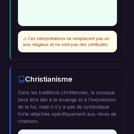
Les rêves de chanson pourraient ainsi
être vus comme une invitation à la
réflexion sur ses priorités spirituelles.
⚠️
Ces interprétations ne remplacent pas un
avis religieux et ne sont pas des certitudes.
Christianisme
Dans les traditions chrétiennes, la musique
peut être liée à la louange et à l'expression
de la foi, mais il n'y a pas de symbolique
forte attachée spécifiquement aux rêves de
chanson.