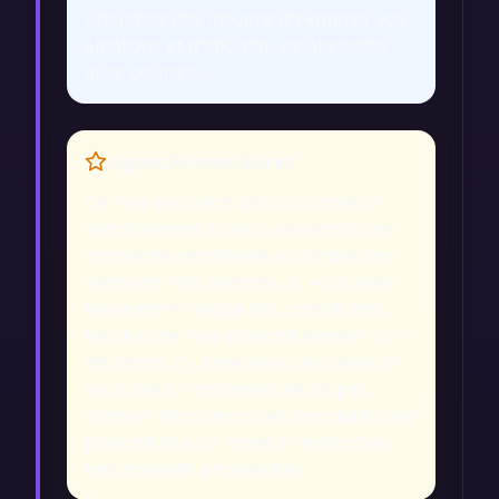
Cherchez des moyens d'exprimer vos
émotions et d'aborder les obstacles
avec courage.
Signes Prémonitoires
Ce rêve peut être perçu comme un
avertissement si vous ressentez une
incapacité persistante à prendre des
décisions. Par exemple, si vous avez
récemment négligé des conflits non
résolus, ce rêve pourrait signaler qu'il
est temps d'y faire face. De même, si
vous avez l'impression de ne pas
avancer dans un projet important, cela
pourrait être un appel à rechercher
une nouvelle perspective.