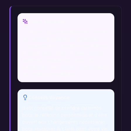
Vision Voyance
Un voyant pourrait interpréter le rêve
de cataracte comme un signe clair
d'obstacles à surmonter pour atteindre
la clarté dans la vie. Ce rêve pourrait
également indiquer un besoin de
réévaluation des chemins empruntés et
des relations existantes.
Conseils Voyance
Il est conseillé de prendre du temps
pour la réflexion personnelle et d'être
ouvert aux changements nécessaires
pour restaurer la clarté dans votre vie.