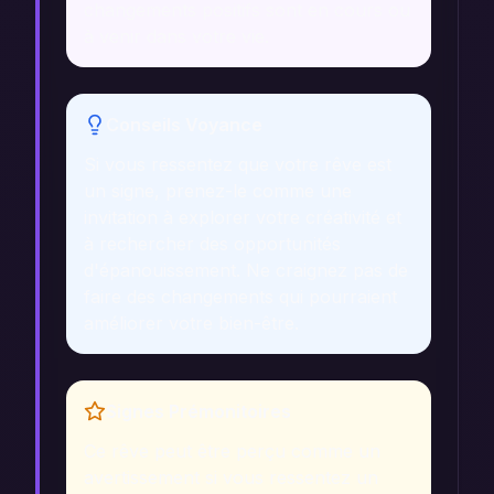
changements positifs sont en cours ou
à venir dans votre vie.
Conseils Voyance
Si vous ressentez que votre rêve est
un signe, prenez-le comme une
invitation à explorer votre créativité et
à rechercher des opportunités
d'épanouissement. Ne craignez pas de
faire des changements qui pourraient
améliorer votre bien-être.
Signes Prémonitoires
Ce rêve peut être perçu comme un
avertissement si vous ressentez un