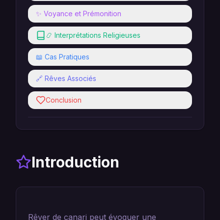
✨ Voyance et Prémonition
📿 Interprétations Religieuses
📖 Cas Pratiques
🔗 Rêves Associés
Conclusion
Introduction
Rêver de canari peut évoquer une