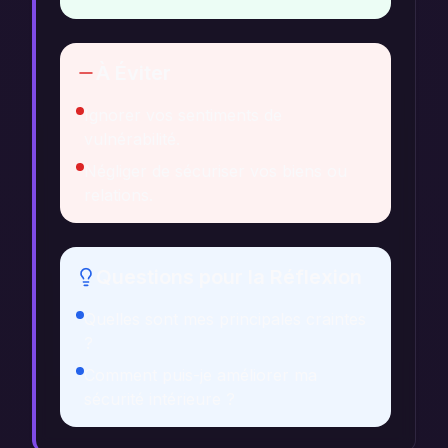
À Éviter
Ignorer vos sentiments de
vulnérabilité.
Négliger de sécuriser vos biens ou
relations.
Questions pour la Réflexion
Quelles sont mes principales craintes
?
Comment puis-je améliorer ma
sécurité intérieure ?