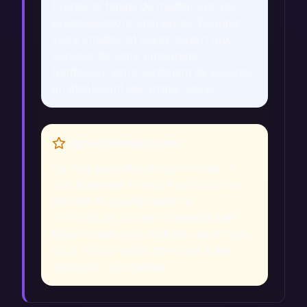
Prenez le temps de méditer sur vos
préoccupations intérieures. Écoutez
votre intuition et soyez ouvert aux
conseils de votre entourage.
Renforcez votre sentiment de sécurité
en établissant des limites claires.
Signes Prémonitoires
Ce rêve peut être perçu comme un
avertissement si vous traversez une
période de changement ou
d'incertitude, si vous ressentez une
tension dans vos relations, ou si vous
vous sentez vulnérable face à des
décisions importantes.