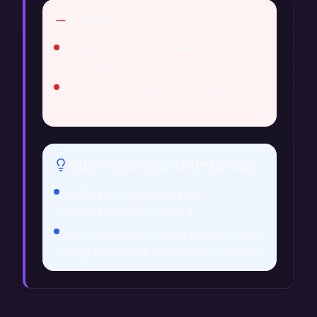
À Éviter
Ne pas ignorer les sentiments de
vulnérabilité.
Éviter d'être obsédé par l'image
extérieure.
Questions pour la Réflexion
Quelle est l'importance de
l'apparence pour vous ?
Comment pouvez-vous aligner votre
image extérieure avec votre vrai moi ?