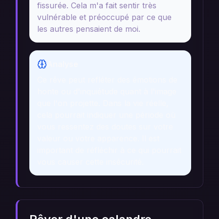
fissurée. Cela m'a fait sentir très
vulnérable et préoccupé par ce que
les autres pensaient de moi.
Analyse
Ce rêve peut refléter des émotions de
honte ou d'inquiétude quant à l'image
que l'on projette. Dans la vie réelle,
cela pourrait indiquer une période où
vous ressentez des doutes sur votre
valeur ou votre apparence. Il est
important de réfléchir à ce qui pourrait
vous causer cette insécurité.