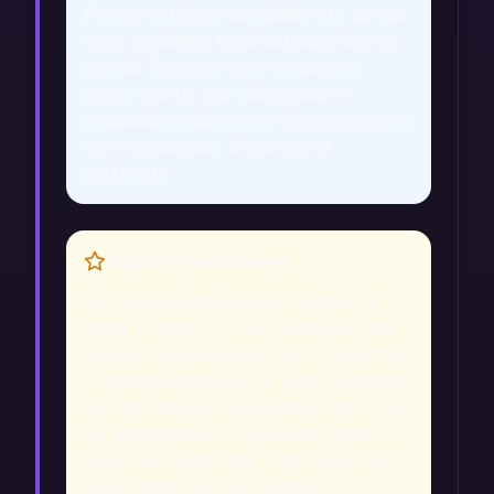
Prenez le temps de méditer sur ce que
vous souhaitez vraiment exprimer au
monde. Écoutez votre intuition et
soyez ouvert aux changements
nécessaires dans votre vie pour aligner
votre apparence intérieure et
extérieure.
Signes Prémonitoires
Ce rêve peut être perçu comme un
signe lorsque : 1) Vous ressentez une
pression sociale pour vous conformer
à certaines attentes. 2) Vous traversez
une période de changement dans votre
vie personnelle ou professionnelle. 3)
Vous êtes confronté à des doutes sur
votre image ou votre valeur.