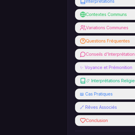
Interprétations
Contextes Communs
Variations Communes
Questions Fréquentes
Conseils d'Interprétation
✨ Voyance et Prémonition
📿 Interprétations Religi
📖 Cas Pratiques
🔗 Rêves Associés
Conclusion