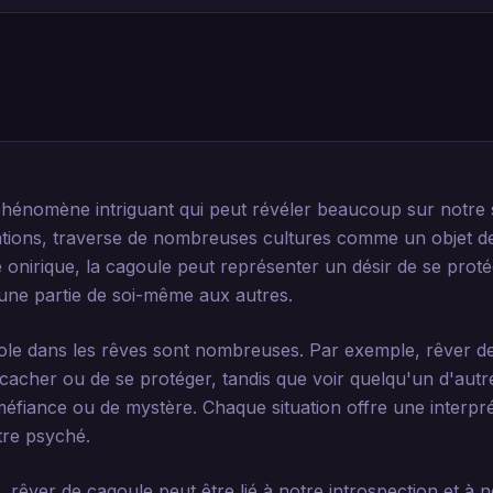
phénomène intriguant qui peut révéler beaucoup sur notre
cations, traverse de nombreuses cultures comme un objet de
 onirique, la cagoule peut représenter un désir de se proté
une partie de soi-même aux autres.
ole dans les rêves sont nombreuses. Par exemple, rêver d
cacher ou de se protéger, tandis que voir quelqu'un d'autr
méfiance ou de mystère. Chaque situation offre une interpré
tre psyché.
 rêver de cagoule peut être lié à notre introspection et à