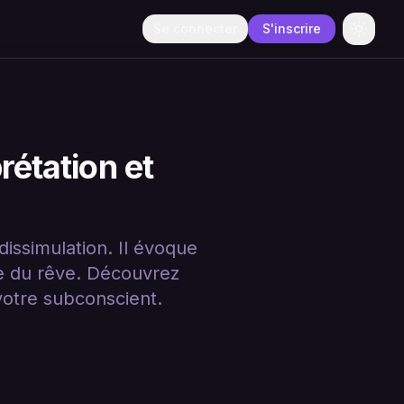
Se connecter
S'inscrire
Change
rétation et
issimulation. Il évoque
e du rêve. Découvrez
votre subconscient.