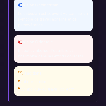
Vision Occidentale
Le cabestan est souvent vu comme un
symbole de travail acharné et de
persévérance.
Vision Orientale
Il peut symboliser l'équilibre et
l'harmonie dans les efforts collectifs.
Traditions
Culture maritime
Symbolique du travail collectif