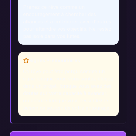
Prenez ce rêve comme un
encouragement à chercher des
alliances et à collaborer avec d'autres
pour atteindre vos objectifs. Ne restez
pas isolé dans vos luttes.
Signes Prémonitoires
Ce rêve peut être perçu comme un
signe lorsque vous vous sentez bloqué
dans un projet, lorsque vous avez des
doutes sur votre capacité à avancer,
ou encore lorsque vous ressentez le
besoin de soutien de votre entourage.