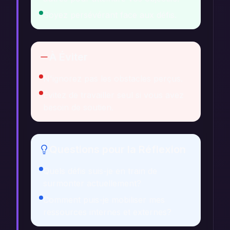
Soyez persévérant face aux défis.
À Éviter
N'ignorez pas les obstacles perçus.
Évitez de travailler seul si vous avez
besoin de soutien.
Questions pour la Réflexion
Quels défis suis-je en train de
surmonter actuellement?
Comment puis-je mobiliser mes
ressources internes et externes?