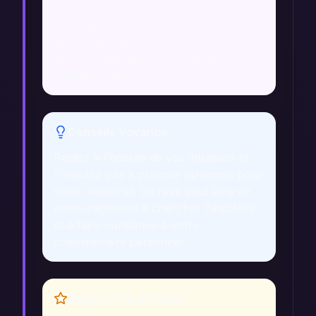
Un voyant pourrait interpréter le rêve
de boule comme un signe des forces
de l'univers qui s'harmonisent autour
de vous, indiquant des changements
positifs à venir.
Conseils Voyance
Restez à l'écoute de vos intuitions et
n'hésitez pas à prendre du temps pour
vous recentrer. Ce rêve peut être un
encouragement à chercher l'équilibre
et à faire confiance à votre
cheminement personnel.
Signes Prémonitoires