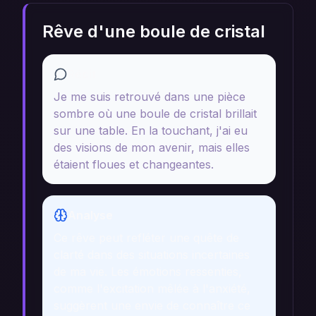
Rêve d'une boule de cristal
Récit
Je me suis retrouvé dans une pièce
sombre où une boule de cristal brillait
sur une table. En la touchant, j'ai eu
des visions de mon avenir, mais elles
étaient floues et changeantes.
Analyse
Ce rêve peut refléter une quête de
clarté dans des situations incertaines
de ma vie. Les émotions ressenties,
comme l'excitation mêlée à l'anxiété,
suggèrent une envie de connaître ce