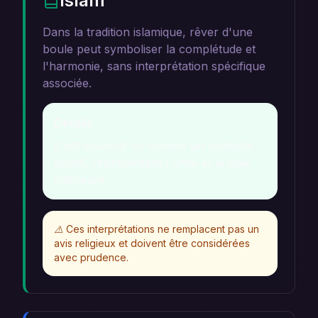
Islam
Dans la tradition islamique, rêver d'une
boule peut symboliser la complétude et
l'harmonie, sans interprétation spécifique
associée.
Détails
Il est souvent vu comme un symbole
positif, représentant l'unité et la paix
intérieure.
⚠️
Ces interprétations ne remplacent pas un
avis religieux et doivent être considérées
avec prudence.