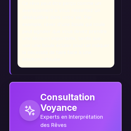
Ce rêve peut être perçu comme un
avertissement si vous ressentez un
déséquilibre dans votre vie. Par
exemple, rêver d'une boule qui roule
peut signaler que vous devez prendre
une décision importante, tandis que
voir une boule éclater pourrait indiquer
la nécessité de faire face à une
émotion refoulée.
Consultation
Voyance
Experts en Interprétation
des Rêves