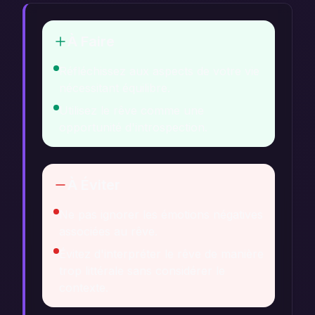
À Faire
Réfléchissez aux aspects de votre vie
nécessitant équilibre.
Utilisez le rêve comme une
opportunité d'introspection.
À Éviter
Ne pas ignorer les émotions négatives
associées au rêve.
Évitez d'interpréter le rêve de manière
trop littérale sans considérer le
contexte.