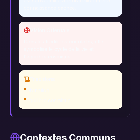
est souvent liée à la divination et à la
connaissance cachée.
Vision Orientale
Dans les traditions orientales, elle
symbolise le cycle de la vie et
l'équilibre cosmique.
Traditions
Divination
Équilibre cosmique
Contextes Communs