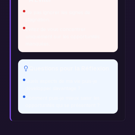
Ne pas ignorer les signes de
stagnation.
Évitez de vous concentrer
uniquement sur les opportunités
manquées.
Questions pour la Réflexion
Quels aspects de ma vie puis-je
développer davantage ?
Comment puis-je mieux saisir les
opportunités qui se présentent ?