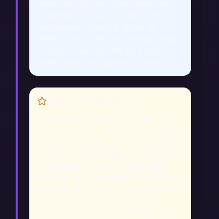
Soyez attentif aux opportunités qui se
présentent à vous dans votre vie
quotidienne. Prenez le temps de
réfléchir à vos désirs et à ce qui vous
rend heureux, car cela peut vous
guider vers votre potentiel caché.
Signes Prémonitoires
Ce rêve peut être perçu comme un
signe si vous ressentez une connexion
forte avec le fruit, comme le fait de le
manger ou de le cueillir. Par exemple,
une banane mûre pourrait signaler
une période de satisfaction imminente,
tandis qu'une banane pourrie pourrait
avertir d'une occasion à ne pas
manquer. Une autre possibilité serait