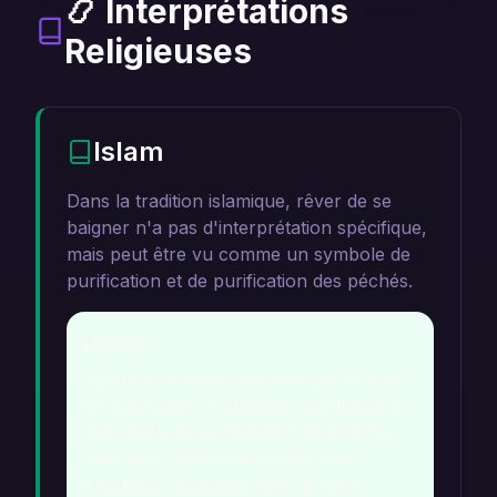
📿 Interprétations
Religieuses
Islam
Dans la tradition islamique, rêver de se
baigner n'a pas d'interprétation spécifique,
mais peut être vu comme un symbole de
purification et de purification des péchés.
Détails
Il peut être interprété comme un acte
de purification spirituelle, semblable à
des rituels de purification dans la foi,
mais les nuances dépendent des
émotions ressenties dans le rêve.