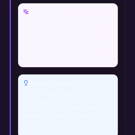
Vision Voyance
Un voyant pourrait interpréter ce rêve
comme un signe de besoin de
transformation personnelle et de
nettoyage émotionnel. La baignade
peut symboliser une purification
nécessaire pour avancer dans la vie.
Conseils Voyance
Prenez ce rêve comme un
encouragement à vous reconnecter
avec vous-même. Pratiquez des
activités de relaxation, comme la
méditation ou le yoga, pour favoriser
ce processus de purification.