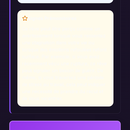
Signes Prémonitoires
Ce rêve peut être perçu comme un
avertissement lorsque vous ressentez
une stagnation dans votre vie ou
lorsque des émotions refoulées refont
surface. Par exemple, si vous avez
récemment vécu une rupture, ce rêve
peut signaler un besoin de guérir. De
même, si vous traversez une période
de stress au travail, cela peut indiquer
une nécessité de prendre du recul et
de vous recentrer.