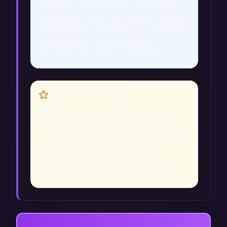
Prenez ce rêve comme une invitation à
réfléchir sur votre vie actuelle. Évaluez
les domaines nécessitant un nettoyage
émotionnel et n'hésitez pas à
demander de l'aide si nécessaire.
Signes Prémonitoires
Ce rêve peut être perçu comme un
avertissement si le rêveur se sent
submergé par des émotions négatives,
si des changements importants
approchent dans sa vie, ou si des
relations toxiques sont présentes.