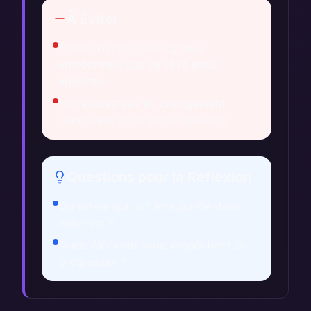
À Éviter
Évitez d'ignorer les signaux
émotionnels que ce rêve peut
apporter.
Ne résistez pas au changement
nécessaire pour votre bien-être.
Questions pour la Réflexion
Qu'est-ce qui doit être purifié dans
votre vie ?
Quels éléments vous empêchent de
progresser ?