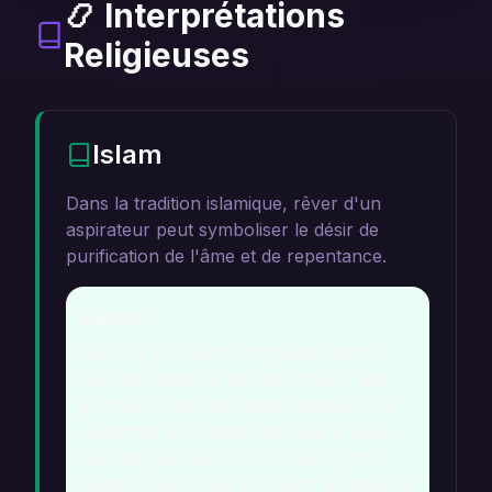
📿 Interprétations
Religieuses
Islam
Dans la tradition islamique, rêver d'un
aspirateur peut symboliser le désir de
purification de l'âme et de repentance.
Détails
Ce rêve peut être interprété comme
une nécessité de se débarrasser des
péchés et des mauvaises actions. Les
variantes fréquentes incluent le rêve
de nettoyer des lieux ou des objets
spécifiques, ce qui peut être un appel à