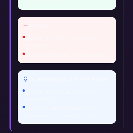
de communication.
À Éviter
Ignorer les signes ou messages
importants.
Éviter de communiquer vos besoins.
Questions pour la Réflexion
Quel message essaie-t-on de me
transmettre ?
Comment puis-je améliorer ma
communication avec les autres ?