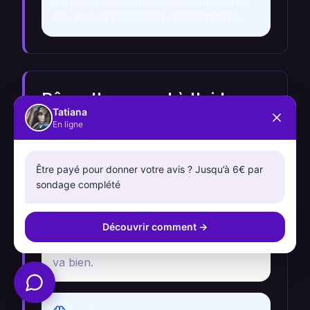
d'opportunités importantes ou de ne
pas être là pour ceux qui comptent.
Rêve d'un appel à l'aide
Tatiana
En ligne
Récit
Une personne rêve qu'elle entend un
Être payé pour donner votre avis ? Jusqu’à 6€ par
cri désespéré venant d'un ami proche.
sondage complété
Elle se sent poussée à agir et à se
rendre directement chez cet ami. En se
Découvrir comment
→
réveillant, elle réalise qu'elle doit
prendre le temps de vérifier si cet ami
va bien.