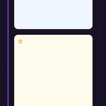
méditer sur vos rêves et d'écouter
votre intuition, car cela peut vous aider
à mieux comprendre les messages
cachés.
Signes Prémonitoires
Ce rêve peut être perçu comme un
avertissement lorsque vous sentez une
pression externe ou un conflit non
résolu. Par exemple, si vous rêvez
d'un appel urgent juste avant une
grande décision, cela peut signaler une
nécessité de réflexion approfondie. De
même, entendre un appel à l'aide dans
un rêve peut indiquer que quelqu'un
dans votre vie a besoin de soutien