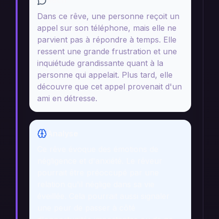
Récit
Dans ce rêve, une personne reçoit un
appel sur son téléphone, mais elle ne
parvient pas à répondre à temps. Elle
ressent une grande frustration et une
inquiétude grandissante quant à la
personne qui appelait. Plus tard, elle
découvre que cet appel provenait d'un
ami en détresse.
Analyse
Ce rêve évoque des émotions de
négligence et d'anxiété. Le rêveur
pourrait être préoccupé par une
relation qu'il néglige dans sa vie
éveillée. Cela pourrait aussi signaler
une peur de passer à côté