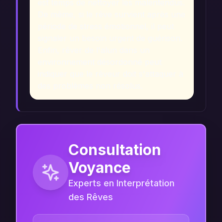
est temps de nettoyer les malentendus.
De même, si le rêve survient après une
période de stress émotionnel, il peut
signaler un besoin urgent de guérison.
Enfin, rêver de l'alun dans un
environnement désordonné peut
indiquer que le rêveur doit s'attaquer à
des problèmes non résolus.
Consultation
Voyance
Experts en Interprétation
des Rêves