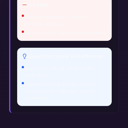
À Éviter
Évitez de vous accrocher aux
pensées négatives.
Ne vous isolez pas émotionnellement.
Questions pour la Réflexion
Quel aspect de ma vie nécessite
purification ?
Comment puis-je intégrer plus de
clarté et de sérénité dans ma vie
quotidienne ?