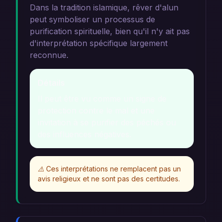
Dans la tradition islamique, rêver d'alun
peut symboliser un processus de
purification spirituelle, bien qu'il n'y ait pas
d'interprétation spécifique largement
reconnue.
Détails
Il peut être vu comme un signe de
protection contre le mal et une
invitation à se purifier des péchés ou
des influences négatives.
⚠️
Ces interprétations ne remplacent pas un
avis religieux et ne sont pas des certitudes.