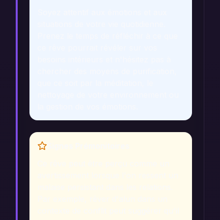
Soyez attentif aux émotions et aux
situations de votre vie quotidienne.
Prenez le temps de réfléchir à ce que
ce rêve pourrait révéler sur vos
besoins intérieurs et n'hésitez pas à
chercher des moyens de purification,
que ce soit par la méditation, le
nettoyage de votre environnement ou
la gestion de vos émotions.
Signes Prémonitoires
Ce rêve peut être perçu comme un
avertissement lorsque l'on ressent un
malaise persistant dans les relations.
Par exemple, rêver d'alun dans un
contexte de conflit peut suggérer qu'il