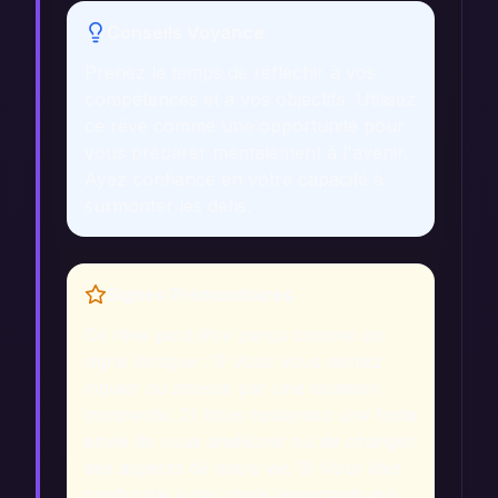
Conseils Voyance
Prenez le temps de réfléchir à vos
compétences et à vos objectifs. Utilisez
ce rêve comme une opportunité pour
vous préparer mentalement à l'avenir.
Ayez confiance en votre capacité à
surmonter les défis.
Signes Prémonitoires
Ce rêve peut être perçu comme un
signe lorsque : 1) Vous vous sentez
inquiet ou stressé par une situation
imminente. 2) Vous ressentez une forte
envie de vous améliorer ou de changer
des aspects de votre vie. 3) Vous êtes
confronté à des choix importants qui