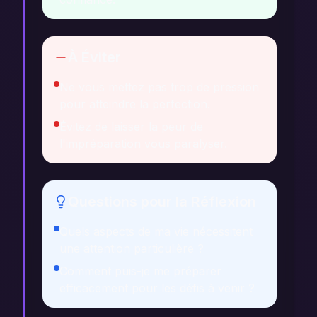
À Éviter
Ne vous mettez pas trop de pression
pour atteindre la perfection.
Évitez de laisser la peur de
l'impréparation vous paralyser.
Questions pour la Réflexion
Quels aspects de ma vie nécessitent
une attention particulière ?
Comment puis-je me préparer
efficacement pour les défis à venir ?