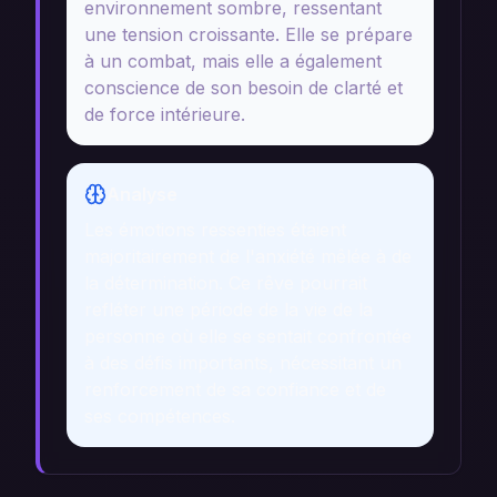
environnement sombre, ressentant
une tension croissante. Elle se prépare
à un combat, mais elle a également
conscience de son besoin de clarté et
de force intérieure.
Analyse
Les émotions ressenties étaient
majoritairement de l'anxiété mêlée à de
la détermination. Ce rêve pourrait
refléter une période de la vie de la
personne où elle se sentait confrontée
à des défis importants, nécessitant un
renforcement de sa confiance et de
ses compétences.