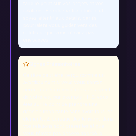
faire le point sur vos projets et vos
relations. Écoutez votre intuition et
soyez attentif aux détails, car ils
pourraient vous guider vers des
solutions que vous n'aviez pas
envisagées.
Signes Prémonitoires
Ce rêve peut être perçu comme un
avertissement si vous vous sentez
perdu ou désorganisé dans un aspect
de votre vie, par exemple : 1. Si vous
êtes sur le point de prendre une
décision importante sans avoir tous les
éléments. 2. Lorsque des tensions dans
vos relations sont présentes et que
vous n'avez pas encore abordé le