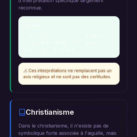
d'interprétation spécifique largement
reconnue.
Détails
Il peut être vu comme un signe de
nécessité d'attention à ses actes et à
leur impact sur autrui.
⚠️
Ces interprétations ne remplacent pas un
avis religieux et ne sont pas des certitudes.
Christianisme
Dans le christianisme, il n'existe pas de
symbolique forte associée à l'aiguille, mais