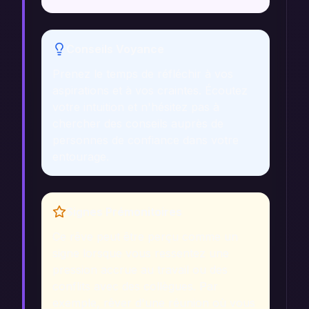
Conseils Voyance
Prenez le temps de réfléchir à vos
aspirations et à vos craintes. Écoutez
votre intuition et n'hésitez pas à
chercher des conseils auprès de
personnes de confiance dans votre
entourage.
Signes Prémonitoires
Ce rêve peut être perçu comme un
signe lorsque vous ressentez une
pression accrue au travail ou des
conflits avec des collègues. Par
exemple, rêver d'une réunion où vous