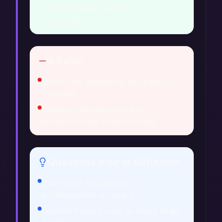
professionnelle qui vous
préoccupent.
À Éviter
Ignorer les sentiments de stress ou
d'anxiété.
Négliger l'équilibre entre vie
professionnelle et personnelle.
Questions pour la Réflexion
Quels sont vos objectifs
professionnels actuels ?
Comment gérez-vous le stress lié au