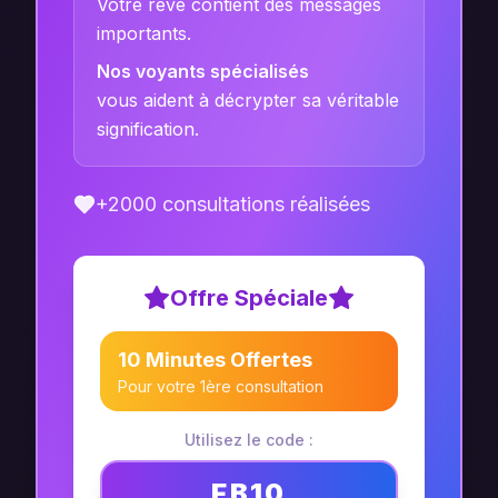
Votre rêve contient des messages
importants.
Nos voyants spécialisés
vous aident à décrypter sa véritable
signification.
+2000 consultations réalisées
Offre Spéciale
10 Minutes Offertes
Pour votre 1ère consultation
Utilisez le code :
FB10