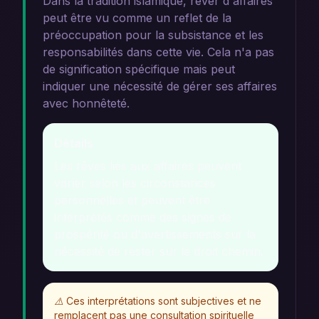
Dans la tradition islamique, rêver d'affaires
peut être vu comme un reflet de la
préoccupation pour la subsistance et les
responsabilités dans cette vie. Cela n'a pas
de signification spécifique mais peut
indiquer une nécessité de gérer ses affaires
avec honnêteté.
Détails
Les rêves liés aux affaires peuvent
varier selon les circonstances
personnelles et peuvent être
interprétés comme des signes de
prospérité ou d'avertissements sur la
nécessité de rester sur le droit chemin.
⚠️
Ces interprétations sont subjectives et ne
remplacent pas une consultation spirituelle