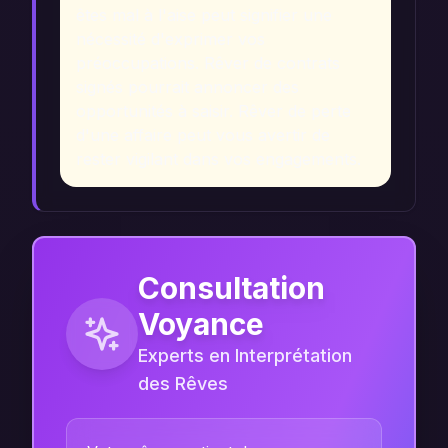
êtes mal à l'aise peut signifier une
nécessité d'exprimer vos
préoccupations. Rêver de contrats
signés pourrait annoncer des
opportunités à saisir. Rêver de perte
d'une affaire peut vous avertir de
rester vigilant dans vos engagements.
Consultation
Voyance
Experts en Interprétation
des Rêves