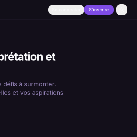
Se connecter
S'inscrire
Change
prétation et
s défis à surmonter.
es et vos aspirations