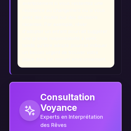
avertissement si vous ressentez une
résistance au changement ou si vous
avez des doutes sur des décisions
récentes. Par exemple, rêver
d'adopter un enfant pourrait suggérer
une grande responsabilité à venir,
tandis qu'être adopté pourrait indiquer
un besoin urgent de trouver votre
place dans un nouvel environnement.
Consultation
Voyance
Experts en Interprétation
des Rêves