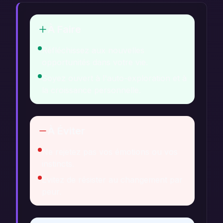
À Faire
Réfléchissez aux nouvelles
opportunités dans votre vie.
Soyez ouvert à l'auto-exploration et à
la croissance personnelle.
À Éviter
Ne rejetez pas vos émotions ou vos
instincts.
Évitez de résister au changement par
peur.