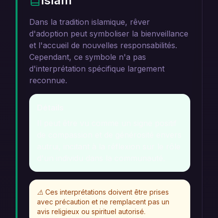
Islam
Dans la tradition islamique, rêver
d'adoption peut symboliser la bienveillance
et l'accueil de nouvelles responsabilités.
Cependant, ce symbole n'a pas
d'interprétation spécifique largement
reconnue.
Détails
Il peut être vu comme un signe positif
de compassion et de générosité envers
autrui, incitant à la réflexion sur le rôle
d'un individu dans la communauté.
⚠️
Ces interprétations doivent être prises
avec précaution et ne remplacent pas un
avis religieux ou spirituel autorisé.