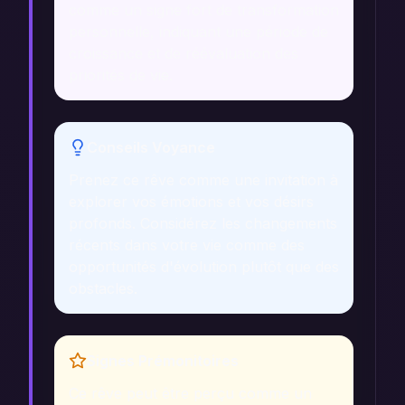
comme un signe fort de transformation
personnelle, indiquant une période de
croissance et de réévaluation des
priorités de vie.
Conseils Voyance
Prenez ce rêve comme une invitation à
explorer vos émotions et vos désirs
profonds. Considérez les changements
récents dans votre vie comme des
opportunités d'évolution plutôt que des
obstacles.
Signes Prémonitoires
Ce rêve peut être perçu comme un