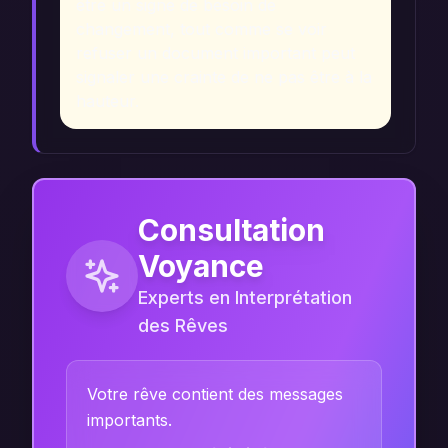
être un signe de besoin de
changement, tout comme se voir
refuser un document important peut
signaler une crainte de ne pas être à la
hauteur.
Consultation
Voyance
Experts en Interprétation
des Rêves
Votre rêve contient des messages
importants.