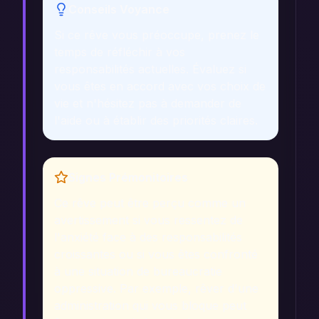
Conseils Voyance
Si ce rêve vous préoccupe, prenez le
temps de réfléchir à vos
responsabilités actuelles. Évaluez si
vous êtes en accord avec vos choix de
vie et n'hésitez pas à demander de
l'aide ou à établir des priorités claires.
Signes Prémonitoires
Ce rêve peut être perçu comme un
avertissement si vous ressentez de
l'anxiété face à des responsabilités
croissantes ou si vous êtes confronté
à une situation de bureaucratie
oppressive. Par exemple, rêver d'une
administration qui vous bloque peut