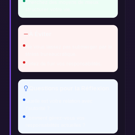
Cherchez des moyens de mieux
structurer votre vie.
À Éviter
Ne vous laissez pas submerger par le
stress bureaucratique.
Évitez de fuir vos responsabilités.
Questions pour la Réflexion
Quelle est votre relation avec
l'autorité ?
Comment gérez-vous vos
responsabilités actuelles ?